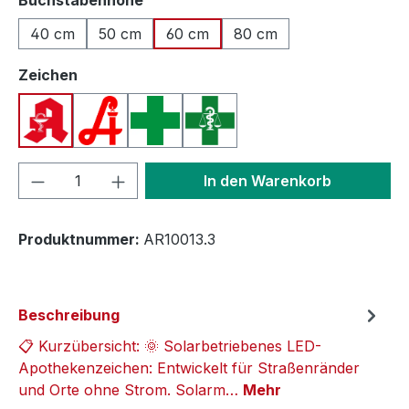
40 cm
50 cm
60 cm
80 cm
auswählen
Zeichen
Apotheken A (Deutschland)
Apotheken A (Österreich)
Apothekenkreuz (International)
Apothekenkreuz (Schweiz)
Produkt Anzahl: Gib den gewünschten We
In den Warenkorb
Produktnummer:
AR10013.3
Beschreibung
📋 Kurzübersicht: 🌞 Solarbetriebenes LED-
Apothekenzeichen: Entwickelt für Straßenränder
und Orte ohne Strom. Solarm…
Mehr