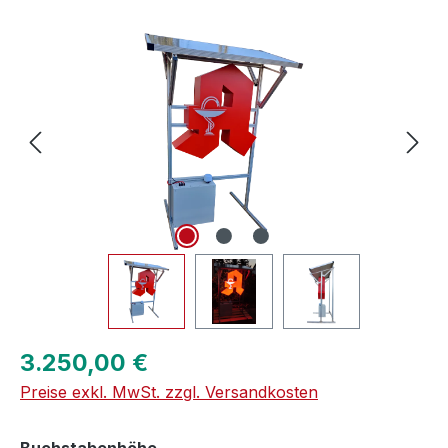
Bildergalerie überspringen
Regulärer Preis:
3.250,00 €
Preise exkl. MwSt. zzgl. Versandkosten
auswählen
Buchstabenhöhe