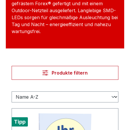
gefrästem Forex® gefertigt und mit einem
Outdoor-Netzteil ausgeliefert. Langlebige SMD-
LEDs sorgen für gleichmäßige Ausleuchtung bei
Tag und Nacht – energieeffizient und nahezu
wartungsfrei.
Produkte filtern
Tipp