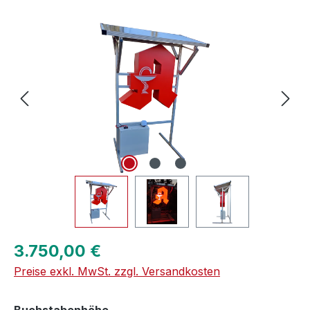
Bildergalerie überspringen
Regulärer Preis:
3.750,00 €
Preise exkl. MwSt. zzgl. Versandkosten
auswählen
Buchstabenhöhe