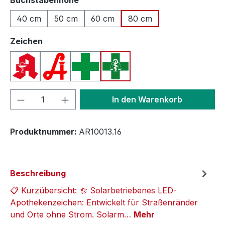
40 cm
50 cm
60 cm
80 cm
auswählen
Zeichen
Apotheken A (Deutschland)
Apotheken A (Österreich)
Apothekenkreuz (International)
Apothekenkreuz (Schweiz)
Produkt Anzahl: Gib den gewünschten We
In den Warenkorb
Produktnummer:
AR10013.16
Beschreibung
📋 Kurzübersicht: 🌞 Solarbetriebenes LED-
Apothekenzeichen: Entwickelt für Straßenränder
und Orte ohne Strom. Solarm…
Mehr