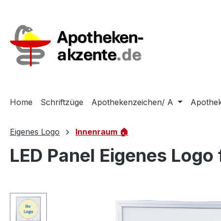
m Hauptinhalt springen
Zur Suche springen
Zur Hauptnavigation springen
Home
Schriftzüge
Apothekenzeichen/ A
Apothek
Eigenes Logo
Innenraum 🏠
LED Panel Eigenes Logo f
Bildergalerie überspringen