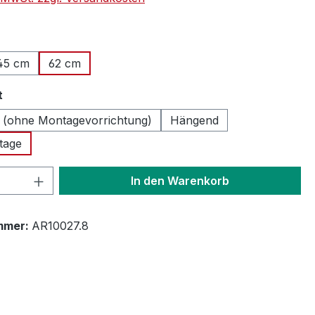
hlen
45 cm
62 cm
auswählen
t
 (ohne Montagevorrichtung)
Hängend
tage
 Anzahl: Gib den gewünschten Wert ein 
In den Warenkorb
mmer:
AR10027.8