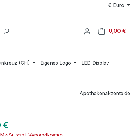
€
Euro
0,00 €
Ware
enkreuz (CH)
Eigenes Logo
LED Display
Apothekenakzente.de
eis:
 €
. MwSt. zzgl. Versandkosten