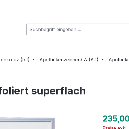
enkreuz (Int)
Apothekenzeichen/ A (AT)
Apothek
oliert superflach
Regulärer Pr
235,00
Preise exkl