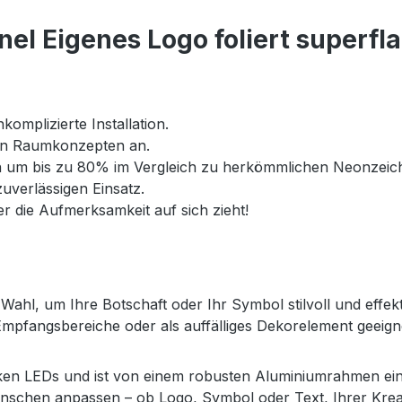
el Eigenes Logo foliert superfl
omplizierte Installation.
nen Raumkonzepten an.
h um bis zu 80% im Vergleich zu herkömmlichen Neonzeic
verlässigen Einsatz.
r die Aufmerksamkeit auf sich zieht!
te Wahl, um Ihre Botschaft oder Ihr Symbol stilvoll und eff
, Empfangsbereiche oder als auffälliges Dekorelement geeign
en LEDs und ist von einem robusten Aluminiumrahmen eingefa
schen anpassen – ob Logo, Symbol oder Text, Ihrer Kreati