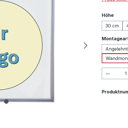
auswä
Höhe
30 cm
Montagear
Angelehnt
Wandmon
Produkt
Produktnu