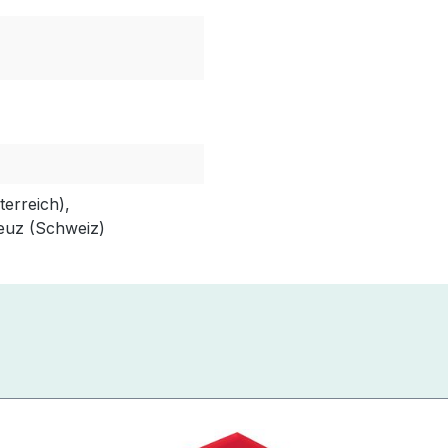
erreich),
euz (Schweiz)