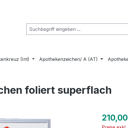
enkreuz (Int)
Apothekenzeichen/ A (AT)
Apothek
hen foliert superflach
Regulärer Pr
210,00
Preise exkl