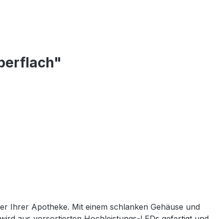
perflach"
ster Ihrer Apotheke. Mit einem schlanken Gehäuse und
wird aus vorsortierten Hochleistungs-LEDs gefertigt und