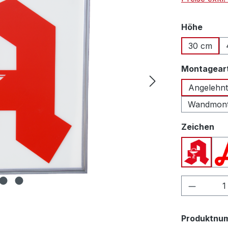
auswä
Höhe
30 cm
Montagear
Angelehnt
Wandmon
au
Zeichen
Apothek
Produkt
Produktnu