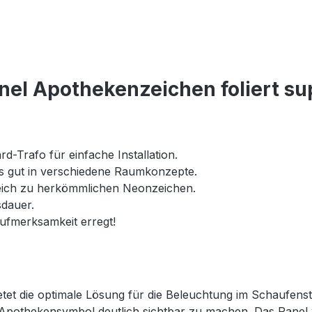
el Apothekenzeichen foliert su
-Trafo für einfache Installation.
s gut in verschiedene Raumkonzepte.
eich zu herkömmlichen Neonzeichen.
dauer.
Aufmerksamkeit erregt!
etet die optimale Lösung für die Beleuchtung im Schaufen
hr Apothekensymbol deutlich sichtbar zu machen. Das Panel 