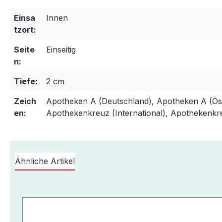
Einsa
Innen
tzort:
Seite
Einseitig
n:
Tiefe:
2 cm
Zeich
Apotheken A (Deutschland), Apotheken A (Öst
en:
Apothekenkreuz (International), Apothekenkr
Ähnliche Artikel
Produktgalerie überspringen