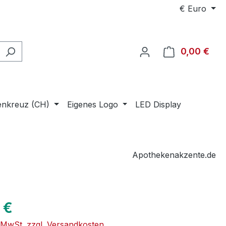
€
Euro
0,00 €
Ware
enkreuz (CH)
Eigenes Logo
LED Display
Apothekenakzente.de
eis:
 €
. MwSt. zzgl. Versandkosten