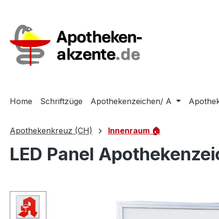
m Hauptinhalt springen
Zur Suche springen
Zur Hauptnavigation springen
Home
Schriftzüge
Apothekenzeichen/ A
Apothek
Apothekenkreuz (CH)
Innenraum 🏠
LED Panel Apothekenzeic
Bildergalerie überspringen