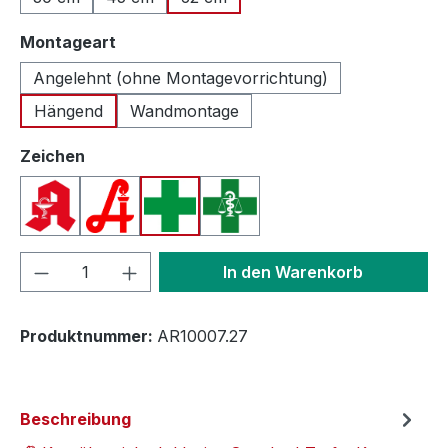
auswählen
Montageart
Angelehnt (ohne Montagevorrichtung)
Hängend
Wandmontage
auswählen
Zeichen
Apotheken A (Deutschland)
Apotheken A (Österreich)
Apothekenkreuz (International)
Apothekenkreuz (Schweiz)
Produkt Anzahl: Gib den gewünschten We
In den Warenkorb
Produktnummer:
AR10007.27
Beschreibung