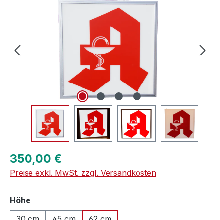
Regulärer Preis:
350,00 €
Preise exkl. MwSt. zzgl. Versandkosten
auswählen
Höhe
30 cm
45 cm
62 cm