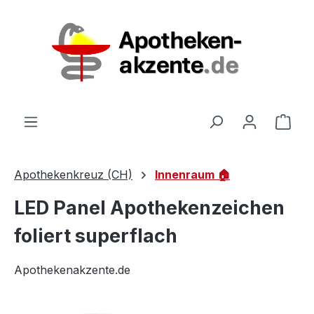
Zum Hauptinhalt springen
Ware
Apothekenkreuz (CH)
Innenraum 🏠
LED Panel Apothekenzeichen
foliert superflach
Apothekenakzente.de
Bildergalerie überspringen