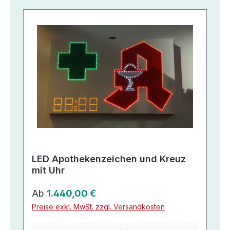
LED Apothekenzeichen und Kreuz
mit Uhr
Regulärer Preis:
Ab
1.440,00 €
Preise exkl. MwSt. zzgl. Versandkosten