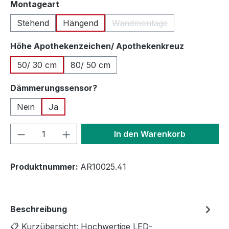
auswählen
Montageart
Stehend
Hängend
Wandmontage
(Diese Option ist zurzeit n
auswähle
Höhe Apothekenzeichen/ Apothekenkreuz
50/ 30 cm
80/ 50 cm
auswählen
Dämmerungssensor?
Nein
Ja
Produkt Anzahl: Gib den gewünschten We
In den Warenkorb
Produktnummer:
AR10025.41
Beschreibung
📋 Kurzübersicht: Hochwertige LED-