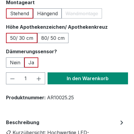
auswählen
Montageart
Stehend
Hängend
Wandmontage
(Diese Option ist zurzeit n
auswähle
Höhe Apothekenzeichen/ Apothekenkreuz
50/ 30 cm
80/ 50 cm
auswählen
Dämmerungssensor?
Nein
Ja
Produkt Anzahl: Gib den gewünschten We
In den Warenkorb
Produktnummer:
AR10025.25
Beschreibung
📋 Kurzübersicht: Hochwertige LED-