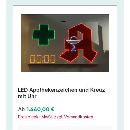
LED Apothekenzeichen und Kreuz
mit Uhr
Regulärer Preis:
Ab
1.440,00 €
Preise exkl. MwSt. zzgl. Versandkosten