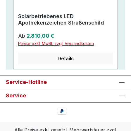
Solarbetriebenes LED
Apothekenzeichen Straßenschild
Regulärer Preis:
Ab
2.810,00 €
Preise exkl. MwSt. zzgl. Versandkosten
Details
Service-Hotline
Service
Alle Preise exkl. gesetzl. Mehrwertsteuer zzgl.