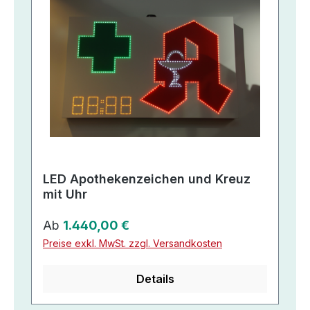
LED Apothekenzeichen und Kreuz
mit Uhr
Regulärer Preis:
Ab
1.440,00 €
Preise exkl. MwSt. zzgl. Versandkosten
Details