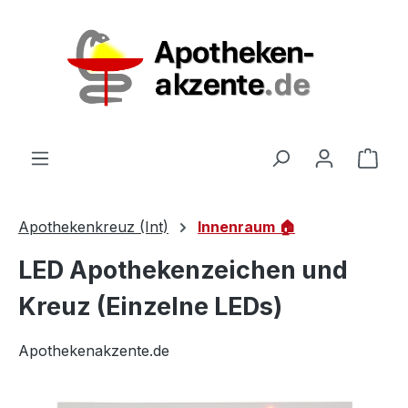
Zum Hauptinhalt springen
Ware
Apothekenkreuz (Int)
Innenraum 🏠
LED Apothekenzeichen und
Kreuz (Einzelne LEDs)
Apothekenakzente.de
Bildergalerie überspringen