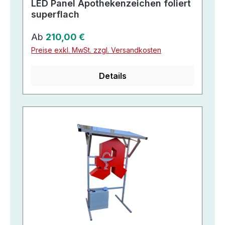
LED Panel Apothekenzeichen foliert
superflach
Regulärer Preis:
Ab
210,00 €
Preise exkl. MwSt. zzgl. Versandkosten
Details