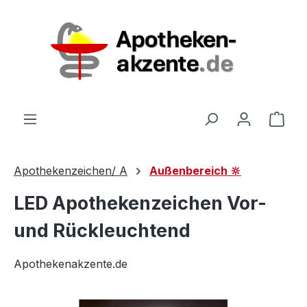
Zum Hauptinhalt springen
Ware
Apothekenzeichen/ A
Außenbereich 🔆
LED Apothekenzeichen Vor-
und Rückleuchtend
Apothekenakzente.de
Bildergalerie überspringen