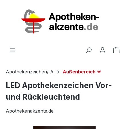
Zum Hauptinhalt springen
Ware
Apothekenzeichen/ A
Außenbereich 🔆
LED Apothekenzeichen Vor-
und Rückleuchtend
Apothekenakzente.de
Bildergalerie überspringen