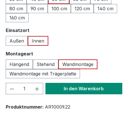
80 cm
90 cm
100 cm
120 cm
140 cm
160 cm
auswählen
Einsatzort
Außen
Innen
auswählen
Montageart
Hängend
Stehend
Wandmontage
Wandmontage mit Trägerplatte
Produkt Anzahl: Gib den gewünschten We
In den Warenkorb
Produktnummer:
AR10009.22