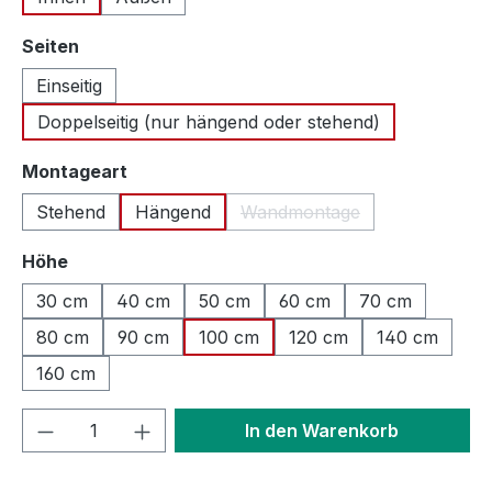
auswählen
Seiten
Einseitig
Doppelseitig (nur hängend oder stehend)
auswählen
Montageart
Stehend
Hängend
Wandmontage
(Diese Option ist zurzeit n
auswählen
Höhe
30 cm
40 cm
50 cm
60 cm
70 cm
80 cm
90 cm
100 cm
120 cm
140 cm
160 cm
Produkt Anzahl: Gib den gewünschten We
In den Warenkorb