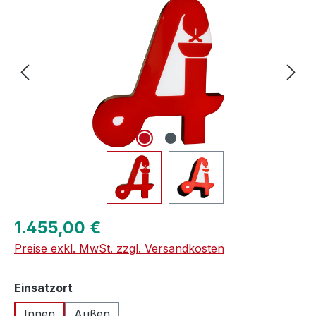
Regulärer Preis:
1.455,00 €
Preise exkl. MwSt. zzgl. Versandkosten
auswählen
Einsatzort
Innen
Außen