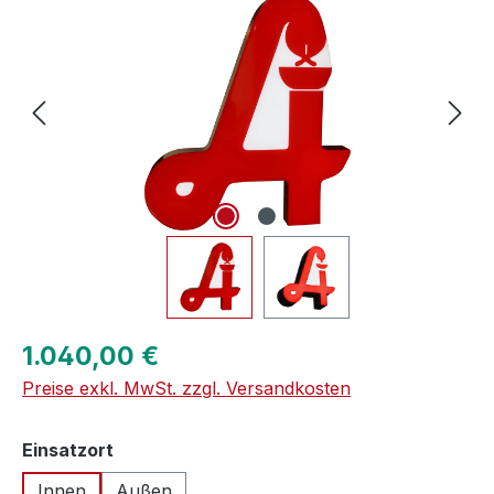
Regulärer Preis:
1.040,00 €
Preise exkl. MwSt. zzgl. Versandkosten
auswählen
Einsatzort
Innen
Außen