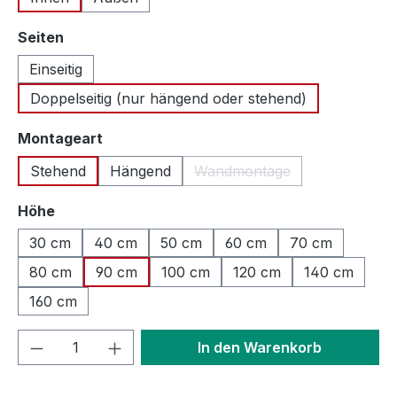
auswählen
Seiten
Einseitig
Doppelseitig (nur hängend oder stehend)
auswählen
Montageart
Stehend
Hängend
Wandmontage
(Diese Option ist zurzeit n
auswählen
Höhe
30 cm
40 cm
50 cm
60 cm
70 cm
80 cm
90 cm
100 cm
120 cm
140 cm
160 cm
Produkt Anzahl: Gib den gewünschten We
In den Warenkorb