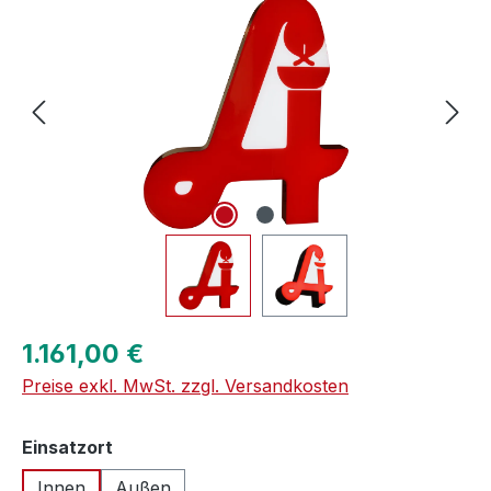
Regulärer Preis:
1.161,00 €
Preise exkl. MwSt. zzgl. Versandkosten
auswählen
Einsatzort
Innen
Außen