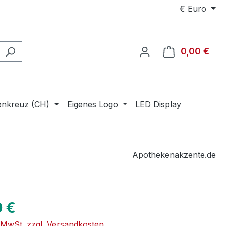
€
Euro
0,00 €
Ware
enkreuz (CH)
Eigenes Logo
LED Display
Apothekenakzente.de
eis:
0 €
. MwSt. zzgl. Versandkosten