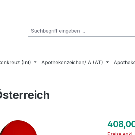
enkreuz (Int)
Apothekenzeichen/ A (AT)
Apothek
sterreich
Regulärer Pr
408,0
Preise exkl