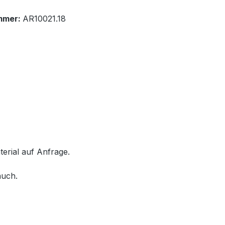
mmer:
AR10021.18
rial auf Anfrage.
auch.