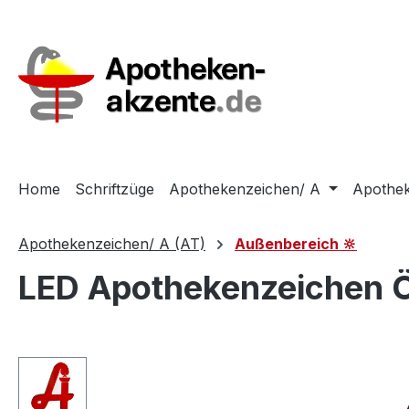
m Hauptinhalt springen
Zur Suche springen
Zur Hauptnavigation springen
Home
Schriftzüge
Apothekenzeichen/ A
Apothek
Apothekenzeichen/ A (AT)
Außenbereich 🔆
LED Apothekenzeichen Ö
Bildergalerie überspringen