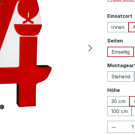
Einsatzort
Innen
ausw
Seiten
Einseitig
Montagear
Stehend
auswä
Höhe
30 cm
100 cm
Produkt