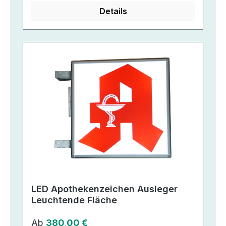
Details
LED Apothekenzeichen Ausleger
Leuchtende Fläche
Regulärer Preis:
Ab
380,00 €