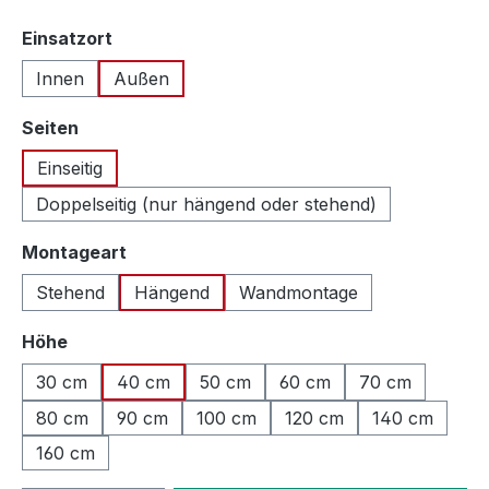
auswählen
Einsatzort
Innen
Außen
auswählen
Seiten
Einseitig
Doppelseitig (nur hängend oder stehend)
auswählen
Montageart
Stehend
Hängend
Wandmontage
auswählen
Höhe
30 cm
40 cm
50 cm
60 cm
70 cm
80 cm
90 cm
100 cm
120 cm
140 cm
160 cm