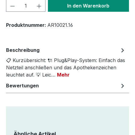
Produkt Anzahl: Gib den gewünschten We
In den Warenkorb
Produktnummer:
AR10021.16
Beschreibung
📋 Kurzübersicht: 🔌 Plug&Play-System: Einfach das
Netzteil anschließen und das Apothekenzeichen
leuchtet auf. 💡 Leic…
Mehr
Bewertungen
Produktgalerie überspringen
Ähnliche Artikel