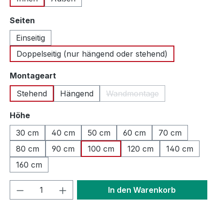
auswählen
Seiten
Einseitig
Doppelseitig (nur hängend oder stehend)
auswählen
Montageart
Stehend
Hängend
Wandmontage
(Diese Option ist zurzeit n
auswählen
Höhe
30 cm
40 cm
50 cm
60 cm
70 cm
80 cm
90 cm
100 cm
120 cm
140 cm
160 cm
Produkt Anzahl: Gib den gewünschten We
In den Warenkorb