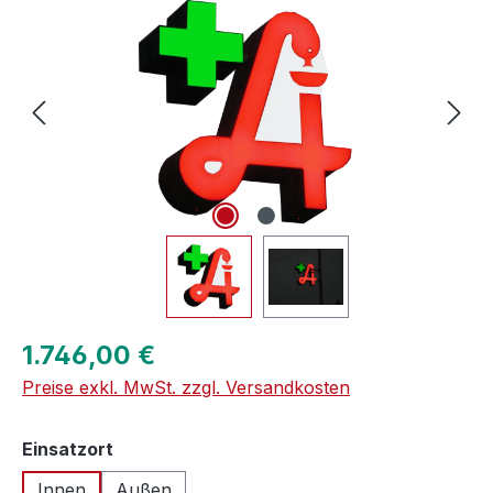
Regulärer Preis:
1.746,00 €
Preise exkl. MwSt. zzgl. Versandkosten
auswählen
Einsatzort
Innen
Außen