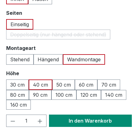
auswählen
Seiten
Einseitig
Doppelseitig (nur hängend oder stehend)
(Diese Option ist zurzeit nicht verfügbar
auswählen
Montageart
Stehend
Hängend
Wandmontage
auswählen
Höhe
30 cm
40 cm
50 cm
60 cm
70 cm
80 cm
90 cm
100 cm
120 cm
140 cm
160 cm
Produkt Anzahl: Gib den gewünschten We
In den Warenkorb