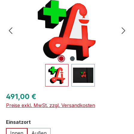
Regulärer Preis:
491,00 €
Preise exkl. MwSt. zzgl. Versandkosten
auswählen
Einsatzort
Innen
Außen