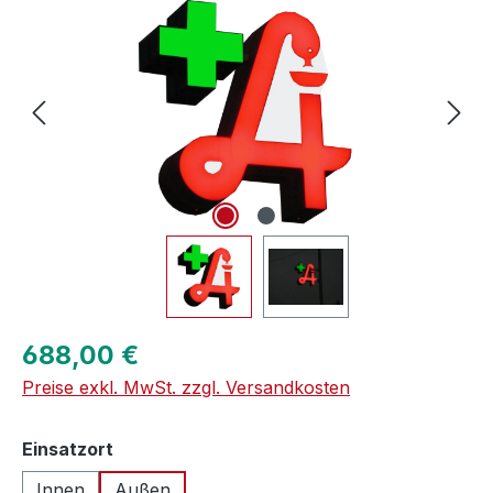
Regulärer Preis:
688,00 €
Preise exkl. MwSt. zzgl. Versandkosten
auswählen
Einsatzort
Innen
Außen