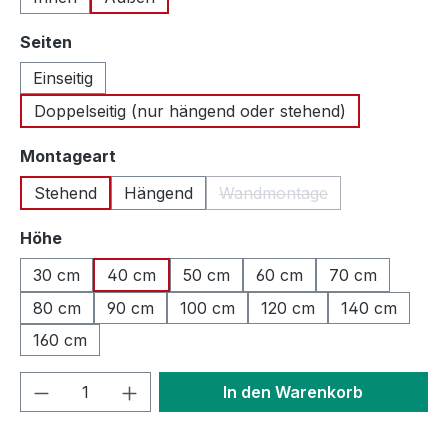
auswählen
Seiten
Einseitig
Doppelseitig (nur hängend oder stehend)
auswählen
Montageart
Stehend
Hängend
Wandmontage
(Diese Option ist zurzeit n
auswählen
Höhe
30 cm
40 cm
50 cm
60 cm
70 cm
80 cm
90 cm
100 cm
120 cm
140 cm
160 cm
Produkt Anzahl: Gib den gewünschten We
In den Warenkorb