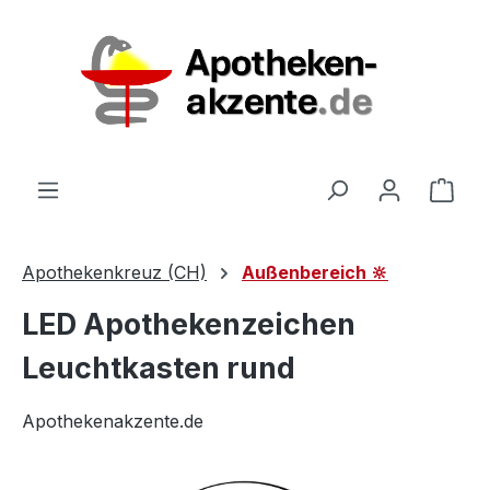
Zum Hauptinhalt springen
Ware
Apothekenkreuz (CH)
Außenbereich 🔆
LED Apothekenzeichen
Leuchtkasten rund
Apothekenakzente.de
Bildergalerie überspringen