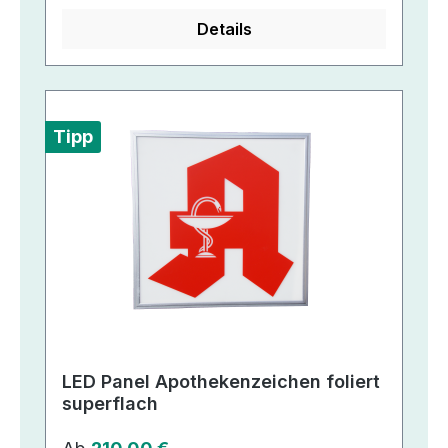
Details
Tipp
LED Panel Apothekenzeichen foliert
superflach
Regulärer Preis: