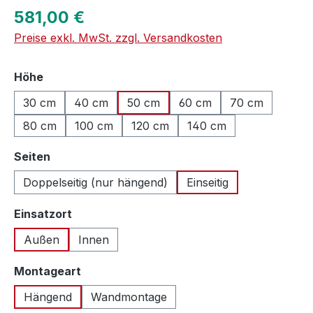
Regulärer Preis:
581,00 €
Preise exkl. MwSt. zzgl. Versandkosten
auswählen
Höhe
30 cm
40 cm
50 cm
60 cm
70 cm
80 cm
100 cm
120 cm
140 cm
auswählen
Seiten
Doppelseitig (nur hängend)
Einseitig
auswählen
Einsatzort
Außen
Innen
auswählen
Montageart
Hängend
Wandmontage