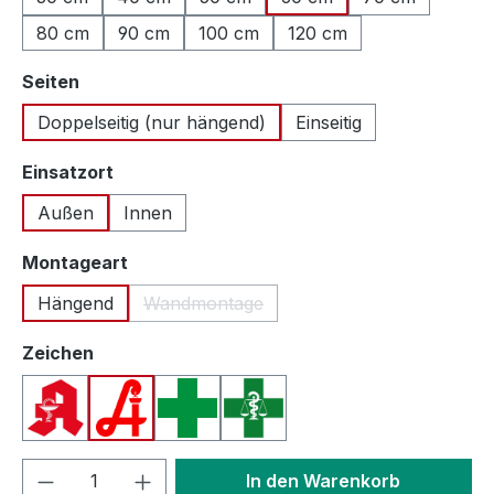
80 cm
90 cm
100 cm
120 cm
auswählen
Seiten
Doppelseitig (nur hängend)
Einseitig
auswählen
Einsatzort
Außen
Innen
auswählen
Montageart
Hängend
Wandmontage
(Diese Option ist zurzeit nicht verfügbar.
auswählen
Zeichen
Apotheken A (Deutschland)
Apotheken A (Österreich)
Apothekenkreuz (International)
Apothekenkreuz (Schweiz)
Produkt Anzahl: Gib den gewünschten We
In den Warenkorb