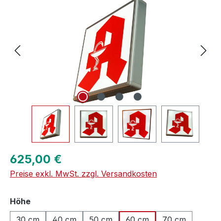
Regulärer Preis:
625,00 €
Preise exkl. MwSt. zzgl. Versandkosten
auswählen
Höhe
30 cm
40 cm
50 cm
60 cm
70 cm