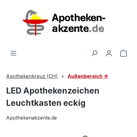
Zum Hauptinhalt springen
Ware
Apothekenkreuz (CH)
Außenbereich 🔆
LED Apothekenzeichen
Leuchtkasten eckig
Apothekenakzente.de
Bildergalerie überspringen