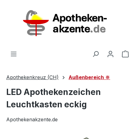
Zum Hauptinhalt springen
Ware
Apothekenkreuz (CH)
Außenbereich 🔆
LED Apothekenzeichen
Leuchtkasten eckig
Apothekenakzente.de
Bildergalerie überspringen