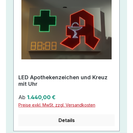
LED Apothekenzeichen und Kreuz
mit Uhr
Regulärer Preis:
Ab
1.440,00 €
Preise exkl. MwSt. zzgl. Versandkosten
Details