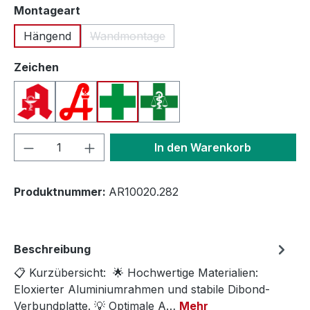
auswählen
Montageart
Hängend
Wandmontage
(Diese Option ist zurzeit nicht verfügbar.
auswählen
Zeichen
Apotheken A (Deutschland)
Apotheken A (Österreich)
Apothekenkreuz (International)
Apothekenkreuz (Schweiz)
Produkt Anzahl: Gib den gewünschten We
In den Warenkorb
Produktnummer:
AR10020.282
Beschreibung
📋 Kurzübersicht: 🌟 Hochwertige Materialien:
Eloxierter Aluminiumrahmen und stabile Dibond-
Verbundplatte. 💡 Optimale A…
Mehr