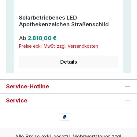
Solarbetriebenes LED
Apothekenzeichen Straßenschild
Regulärer Preis:
Ab
2.810,00 €
Preise exkl. MwSt. zzgl. Versandkosten
Details
Service-Hotline
Service
Alle Preise exkl. gesetzl. Mehrwertsteuer zzgl.