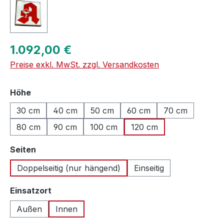
Regulärer Preis:
1.092,00 €
Preise exkl. MwSt. zzgl. Versandkosten
auswählen
Höhe
30 cm
40 cm
50 cm
60 cm
70 cm
80 cm
90 cm
100 cm
120 cm
auswählen
Seiten
Doppelseitig (nur hängend)
Einseitig
auswählen
Einsatzort
Außen
Innen