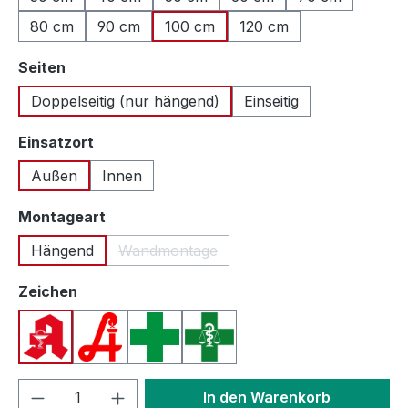
80 cm
90 cm
100 cm
120 cm
auswählen
Seiten
Doppelseitig (nur hängend)
Einseitig
auswählen
Einsatzort
Außen
Innen
auswählen
Montageart
Hängend
Wandmontage
(Diese Option ist zurzeit nicht verfügbar.
auswählen
Zeichen
Apotheken A (Deutschland)
Apotheken A (Österreich)
Apothekenkreuz (International)
Apothekenkreuz (Schweiz)
Produkt Anzahl: Gib den gewünschten We
In den Warenkorb