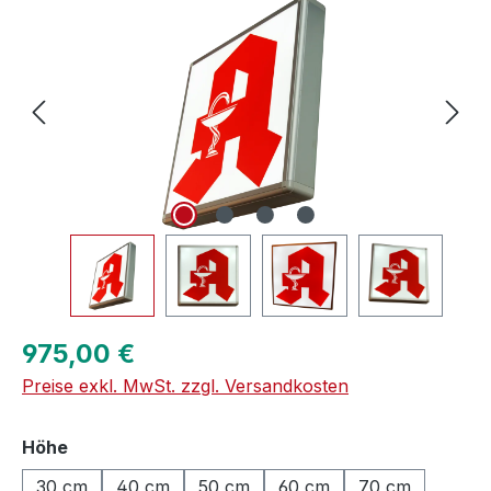
Regulärer Preis:
975,00 €
Preise exkl. MwSt. zzgl. Versandkosten
auswählen
Höhe
30 cm
40 cm
50 cm
60 cm
70 cm