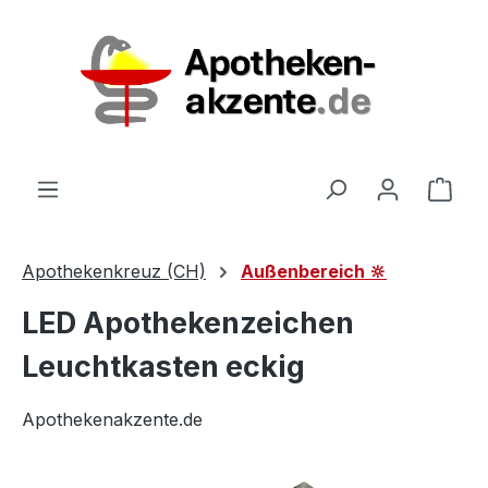
Zum Hauptinhalt springen
Ware
Apothekenkreuz (CH)
Außenbereich 🔆
LED Apothekenzeichen
Leuchtkasten eckig
Apothekenakzente.de
Bildergalerie überspringen