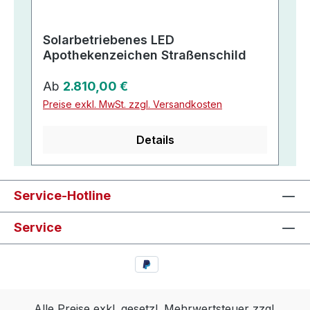
Solarbetriebenes LED
Apothekenzeichen Straßenschild
Regulärer Preis:
Ab
2.810,00 €
Preise exkl. MwSt. zzgl. Versandkosten
Details
Service-Hotline
Service
Alle Preise exkl. gesetzl. Mehrwertsteuer zzgl.