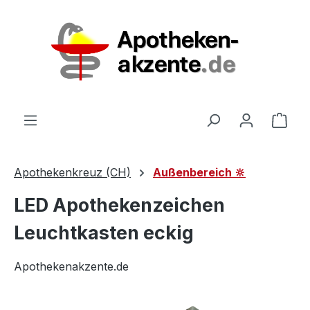
Zum Hauptinhalt springen
Ware
Apothekenkreuz (CH)
Außenbereich 🔆
LED Apothekenzeichen
Leuchtkasten eckig
Apothekenakzente.de
Bildergalerie überspringen