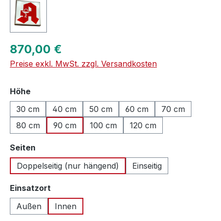
Regulärer Preis:
870,00 €
Preise exkl. MwSt. zzgl. Versandkosten
auswählen
Höhe
30 cm
40 cm
50 cm
60 cm
70 cm
80 cm
90 cm
100 cm
120 cm
auswählen
Seiten
Doppelseitig (nur hängend)
Einseitig
auswählen
Einsatzort
Außen
Innen