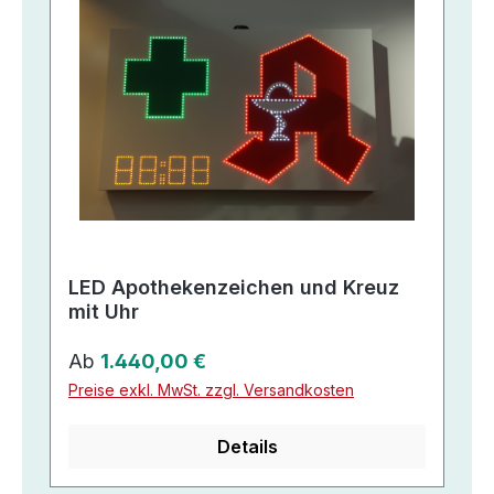
LED Apothekenzeichen und Kreuz
mit Uhr
Regulärer Preis:
Ab
1.440,00 €
Preise exkl. MwSt. zzgl. Versandkosten
Details