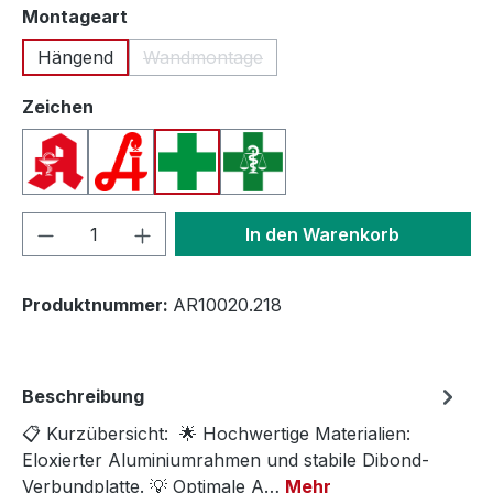
auswählen
Montageart
Hängend
Wandmontage
(Diese Option ist zurzeit nicht verfügbar.
auswählen
Zeichen
Apotheken A (Deutschland)
Apotheken A (Österreich)
Apothekenkreuz (International)
Apothekenkreuz (Schweiz)
Produkt Anzahl: Gib den gewünschten We
In den Warenkorb
Produktnummer:
AR10020.218
Beschreibung
📋 Kurzübersicht: 🌟 Hochwertige Materialien:
Eloxierter Aluminiumrahmen und stabile Dibond-
Verbundplatte. 💡 Optimale A…
Mehr