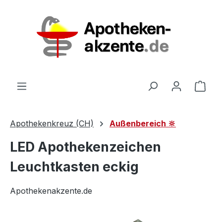
Zum Hauptinhalt springen
Ware
Apothekenkreuz (CH)
Außenbereich 🔆
LED Apothekenzeichen
Leuchtkasten eckig
Apothekenakzente.de
Bildergalerie überspringen