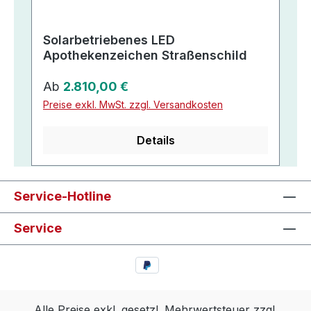
Solarbetriebenes LED
Apothekenzeichen Straßenschild
Regulärer Preis:
Ab
2.810,00 €
Preise exkl. MwSt. zzgl. Versandkosten
Details
Service-Hotline
Service
Alle Preise exkl. gesetzl. Mehrwertsteuer zzgl.