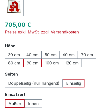
Regulärer Preis:
705,00 €
Preise exkl. MwSt. zzgl. Versandkosten
auswählen
Höhe
30 cm
40 cm
50 cm
60 cm
70 cm
80 cm
90 cm
100 cm
120 cm
auswählen
Seiten
Doppelseitig (nur hängend)
Einseitig
auswählen
Einsatzort
Außen
Innen