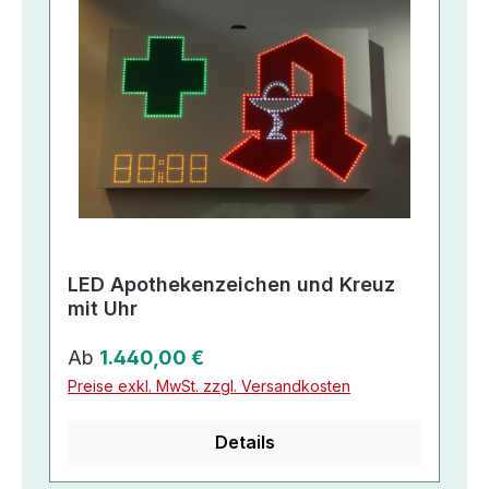
LED Apothekenzeichen und Kreuz
mit Uhr
Regulärer Preis:
Ab
1.440,00 €
Preise exkl. MwSt. zzgl. Versandkosten
Details