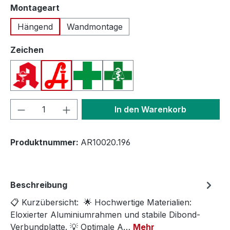
auswählen
Montageart
Hängend
Wandmontage
auswählen
Zeichen
Apotheken A (Deutschland)
Apotheken A (Österreich)
Apothekenkreuz (International)
Apothekenkreuz (Schweiz)
Produkt Anzahl: Gib den gewünschten We
In den Warenkorb
Produktnummer:
AR10020.196
Beschreibung
📋 Kurzübersicht: 🌟 Hochwertige Materialien:
Eloxierter Aluminiumrahmen und stabile Dibond-
Verbundplatte. 💡 Optimale A…
Mehr