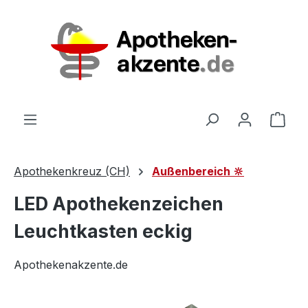
Zum Hauptinhalt springen
Ware
Apothekenkreuz (CH)
Außenbereich 🔆
LED Apothekenzeichen
Leuchtkasten eckig
Apothekenakzente.de
Bildergalerie überspringen