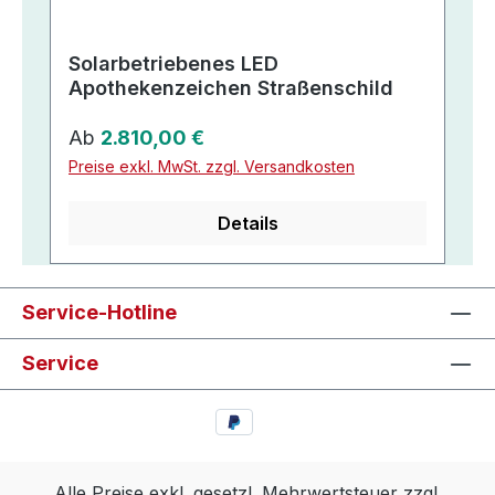
Solarbetriebenes LED
Apothekenzeichen Straßenschild
Regulärer Preis:
Ab
2.810,00 €
Preise exkl. MwSt. zzgl. Versandkosten
Details
Service-Hotline
Service
Alle Preise exkl. gesetzl. Mehrwertsteuer zzgl.