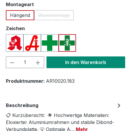
auswählen
Montageart
Hängend
Wandmontage
(Diese Option ist zurzeit nicht verfügbar.
auswählen
Zeichen
Apotheken A (Deutschland)
Apotheken A (Österreich)
Apothekenkreuz (International)
Apothekenkreuz (Schweiz)
Produkt Anzahl: Gib den gewünschten We
In den Warenkorb
Produktnummer:
AR10020.183
Beschreibung
📋 Kurzübersicht: 🌟 Hochwertige Materialien:
Eloxierter Aluminiumrahmen und stabile Dibond-
Verbundplatte. 💡 Optimale A…
Mehr