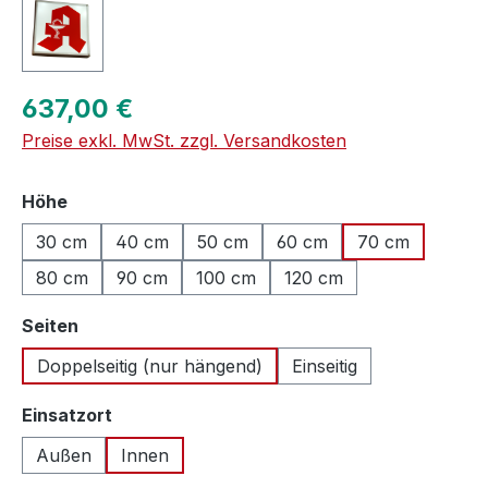
Regulärer Preis:
637,00 €
Preise exkl. MwSt. zzgl. Versandkosten
auswählen
Höhe
30 cm
40 cm
50 cm
60 cm
70 cm
80 cm
90 cm
100 cm
120 cm
auswählen
Seiten
Doppelseitig (nur hängend)
Einseitig
auswählen
Einsatzort
Außen
Innen