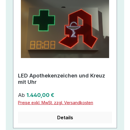
LED Apothekenzeichen und Kreuz
mit Uhr
Regulärer Preis:
Ab
1.440,00 €
Preise exkl. MwSt. zzgl. Versandkosten
Details