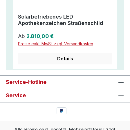
Solarbetriebenes LED
Apothekenzeichen Straßenschild
Regulärer Preis:
Ab
2.810,00 €
Preise exkl. MwSt. zzgl. Versandkosten
Details
Service-Hotline
Service
Alle Preise exkl. gesetzl. Mehrwertsteuer zzgl.