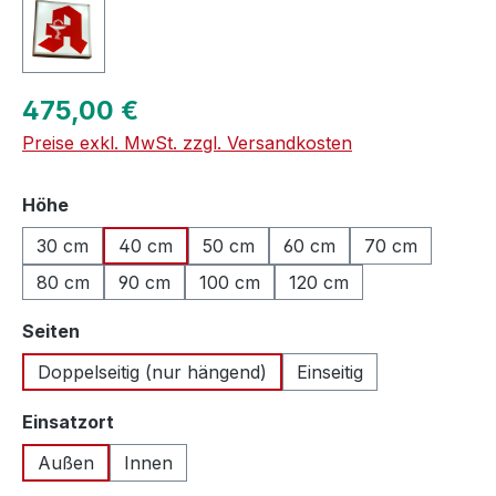
Regulärer Preis:
475,00 €
Preise exkl. MwSt. zzgl. Versandkosten
auswählen
Höhe
30 cm
40 cm
50 cm
60 cm
70 cm
80 cm
90 cm
100 cm
120 cm
auswählen
Seiten
Doppelseitig (nur hängend)
Einseitig
auswählen
Einsatzort
Außen
Innen