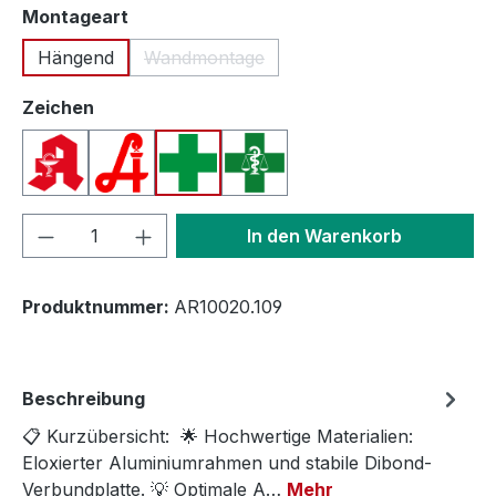
auswählen
Montageart
Hängend
Wandmontage
(Diese Option ist zurzeit nicht verfügbar.
auswählen
Zeichen
Apotheken A (Deutschland)
Apotheken A (Österreich)
Apothekenkreuz (International)
Apothekenkreuz (Schweiz)
Produkt Anzahl: Gib den gewünschten We
In den Warenkorb
Produktnummer:
AR10020.109
Beschreibung
📋 Kurzübersicht: 🌟 Hochwertige Materialien:
Eloxierter Aluminiumrahmen und stabile Dibond-
Verbundplatte. 💡 Optimale A…
Mehr