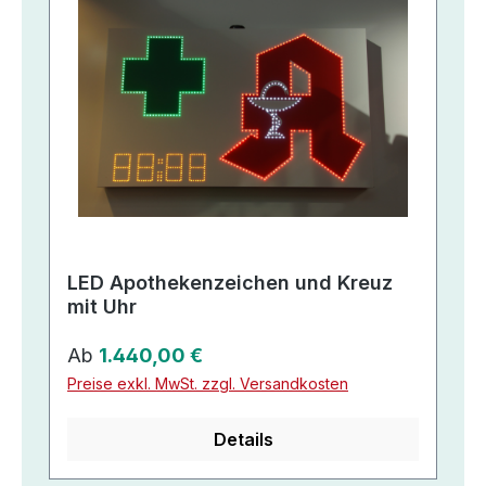
LED Apothekenzeichen und Kreuz
mit Uhr
Regulärer Preis:
Ab
1.440,00 €
Preise exkl. MwSt. zzgl. Versandkosten
Details