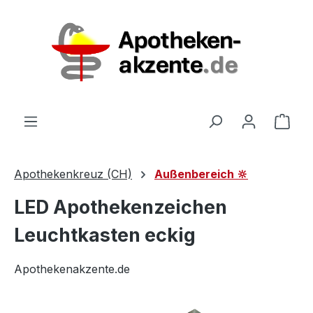
Zum Hauptinhalt springen
Ware
Apothekenkreuz (CH)
Außenbereich 🔆
LED Apothekenzeichen
Leuchtkasten eckig
Apothekenakzente.de
Bildergalerie überspringen