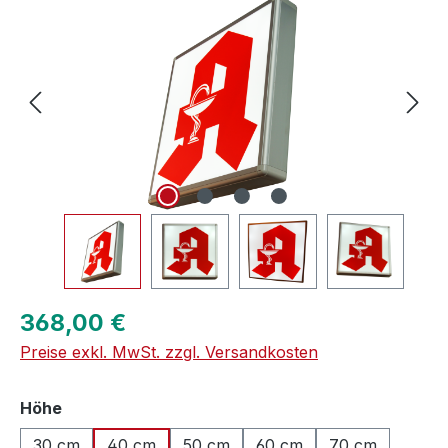
Regulärer Preis:
368,00 €
Preise exkl. MwSt. zzgl. Versandkosten
auswählen
Höhe
30 cm
40 cm
50 cm
60 cm
70 cm