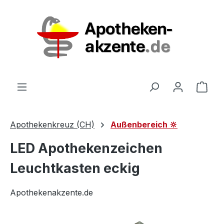
Zum Hauptinhalt springen
Ware
Apothekenkreuz (CH)
Außenbereich 🔆
LED Apothekenzeichen
Leuchtkasten eckig
Apothekenakzente.de
Bildergalerie überspringen