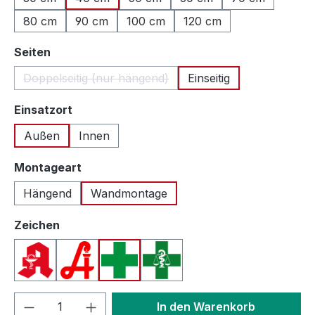
80 cm
90 cm
100 cm
120 cm
auswählen
Seiten
Doppelseitig (nur hängend)
Einseitig
(Diese Option ist zurzeit nicht verfügbar.)
auswählen
Einsatzort
Außen
Innen
auswählen
Montageart
Hängend
Wandmontage
auswählen
Zeichen
Apotheken A (Deutschland)
Apotheken A (Österreich)
Apothekenkreuz (International)
Apothekenkreuz (Schweiz)
Produkt Anzahl: Gib den gewünschten We
In den Warenkorb