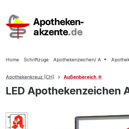
m Hauptinhalt springen
Zur Suche springen
Zur Hauptnavigation springen
Home
Schriftzüge
Apothekenzeichen/ A
Apothek
Apothekenkreuz (CH)
Außenbereich 🔆
LED Apothekenzeichen A
Bildergalerie überspringen