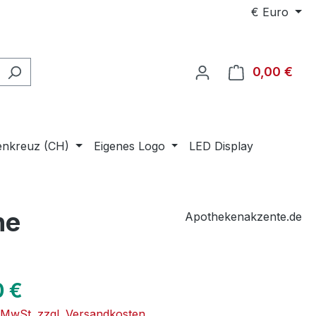
€
Euro
0,00 €
Ware
enkreuz (CH)
Eigenes Logo
LED Display
he
Apothekenakzente.de
eis:
0 €
. MwSt. zzgl. Versandkosten