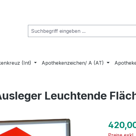
enkreuz (Int)
Apothekenzeichen/ A (AT)
Apothek
usleger Leuchtende Fläc
Regulärer Pr
420,0
Preise exkl