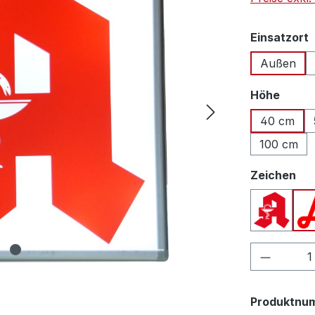
Einsatzort
Außen
auswä
Höhe
40 cm
100 cm
au
Zeichen
Apothek
Produkt
Produktnu