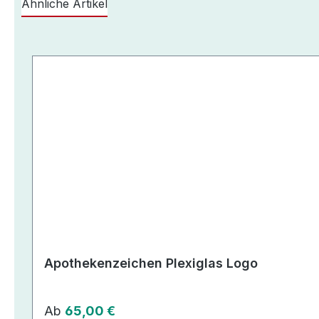
Ähnliche Artikel
Produktgalerie überspringen
Apothekenzeichen Plexiglas Logo
Regulärer Preis:
Ab
65,00 €