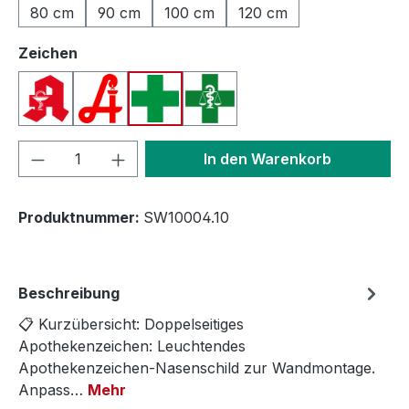
80 cm
90 cm
100 cm
120 cm
auswählen
Zeichen
Apotheken A (Deutschland)
Apotheken A (Österreich)
Apothekenkreuz (International)
Apothekenkreuz (Schweiz)
Produkt Anzahl: Gib den gewünschten We
In den Warenkorb
Produktnummer:
SW10004.10
Beschreibung
📋 Kurzübersicht: Doppelseitiges
Apothekenzeichen: Leuchtendes
Apothekenzeichen-Nasenschild zur Wandmontage.
Anpass…
Mehr