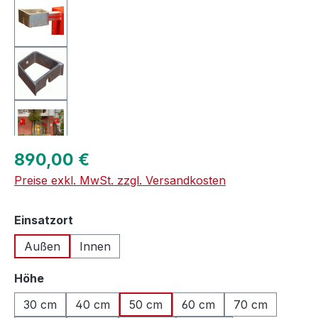
Regulärer Preis:
890,00 €
Preise exkl. MwSt. zzgl. Versandkosten
auswählen
Einsatzort
Außen
Innen
auswählen
Höhe
30 cm
40 cm
50 cm
60 cm
70 cm