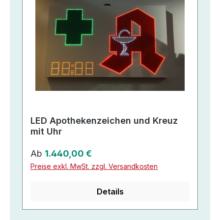
LED Apothekenzeichen und Kreuz
mit Uhr
Regulärer Preis:
Ab
1.440,00 €
Preise exkl. MwSt. zzgl. Versandkosten
Details