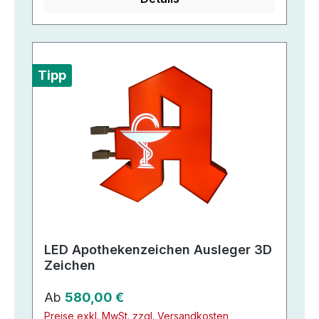
Tipp
LED Apothekenzeichen Ausleger 3D
Zeichen
Regulärer Preis:
Ab
580,00 €
Preise exkl. MwSt. zzgl. Versandkosten