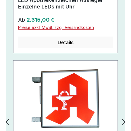
LED Apothekenzeichen Ausleger
Einzelne LEDs mit Uhr
Regulärer Preis:
Ab
2.315,00 €
Preise exkl. MwSt. zzgl. Versandkosten
Details