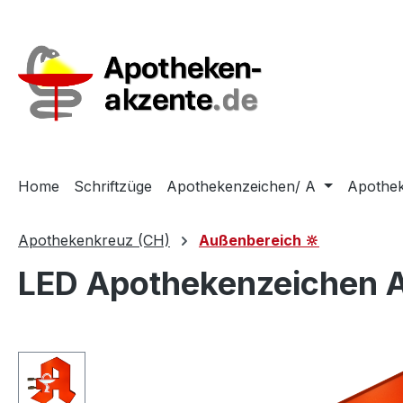
m Hauptinhalt springen
Zur Suche springen
Zur Hauptnavigation springen
Home
Schriftzüge
Apothekenzeichen/ A
Apothek
Apothekenkreuz (CH)
Außenbereich 🔆
LED Apothekenzeichen A
Bildergalerie überspringen