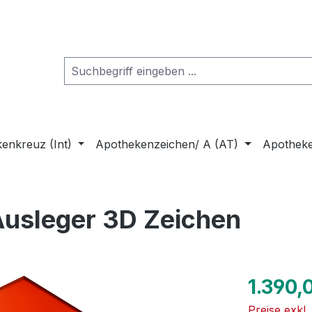
enkreuz (Int)
Apothekenzeichen/ A (AT)
Apothek
usleger 3D Zeichen
Regulärer Pr
1.390,
Preise exkl