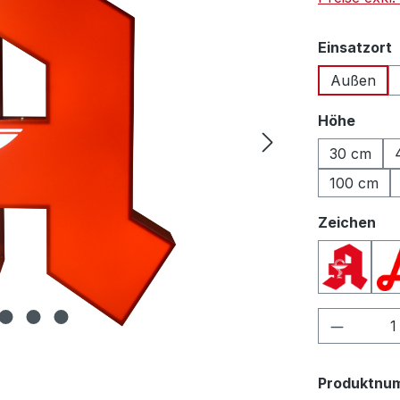
Einsatzort
Außen
auswä
Höhe
30 cm
100 cm
au
Zeichen
Apothek
Produkt
Produktnu