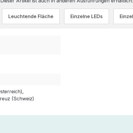
Dieser Artikel ist auch in anderen Ausführungen erhältlich:
Leuchtende Fläche
Einzelne LEDs
Einze
terreich),
reuz (Schweiz)