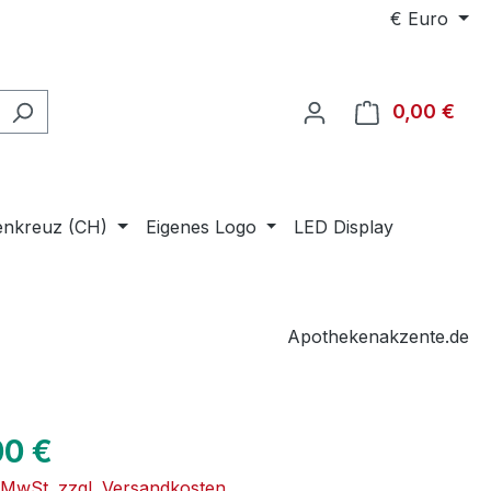
€
Euro
0,00 €
Ware
enkreuz (CH)
Eigenes Logo
LED Display
Apothekenakzente.de
eis:
00 €
. MwSt. zzgl. Versandkosten