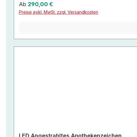
Regulärer Preis:
Ab
290,00 €
Preise exkl. MwSt. zzgl. Versandkosten
LED Angestrahltes Apothekenzeichen