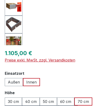
Regulärer Preis:
1.105,00 €
Preise exkl. MwSt. zzgl. Versandkosten
auswählen
Einsatzort
Außen
Innen
auswählen
Höhe
30 cm
40 cm
50 cm
60 cm
70 cm