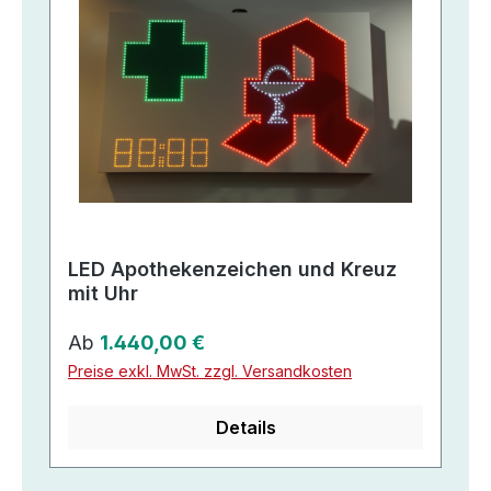
LED Apothekenzeichen und Kreuz
mit Uhr
Regulärer Preis:
Ab
1.440,00 €
Preise exkl. MwSt. zzgl. Versandkosten
Details