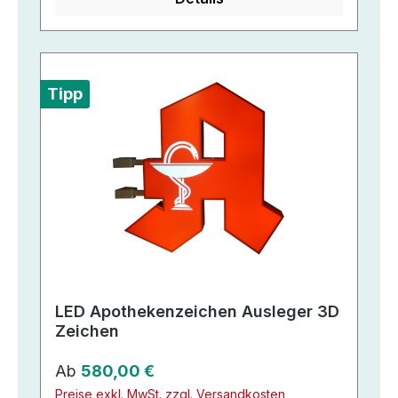
Tipp
LED Apothekenzeichen Ausleger 3D
Zeichen
Regulärer Preis:
Ab
580,00 €
Preise exkl. MwSt. zzgl. Versandkosten