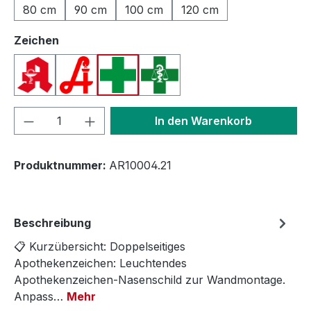
80 cm
90 cm
100 cm
120 cm
auswählen
Zeichen
Apotheken A (Deutschland)
Apotheken A (Österreich)
Apothekenkreuz (International)
Apothekenkreuz (Schweiz)
Produkt Anzahl: Gib den gewünschten We
In den Warenkorb
Produktnummer:
AR10004.21
Beschreibung
📋 Kurzübersicht: Doppelseitiges
Apothekenzeichen: Leuchtendes
Apothekenzeichen-Nasenschild zur Wandmontage.
Anpass…
Mehr