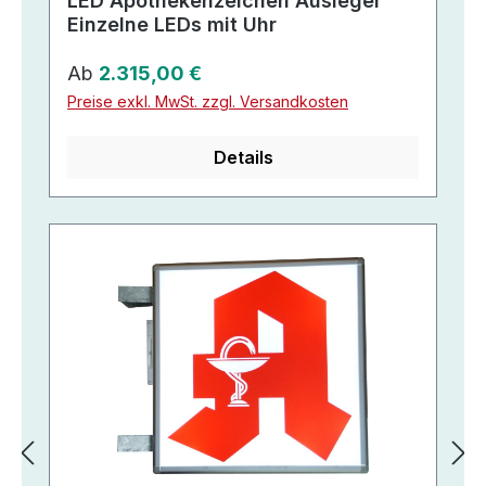
LED Apothekenzeichen Ausleger
Einzelne LEDs mit Uhr
Regulärer Preis:
Ab
2.315,00 €
Preise exkl. MwSt. zzgl. Versandkosten
Details