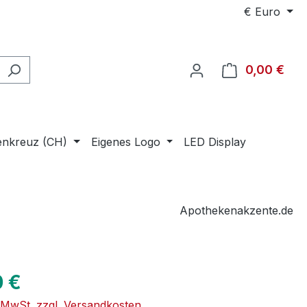
€
Euro
0,00 €
Ware
enkreuz (CH)
Eigenes Logo
LED Display
Apothekenakzente.de
eis:
0 €
. MwSt. zzgl. Versandkosten