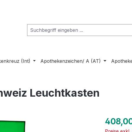
enkreuz (Int)
Apothekenzeichen/ A (AT)
Apothek
hweiz Leuchtkasten
Regulärer Pr
408,0
Preise exkl