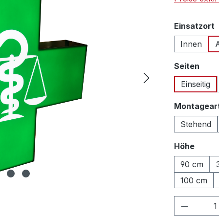
Einsatzort
Innen
ausw
Seiten
Einseitig
Montagear
Stehend
auswä
Höhe
90 cm
100 cm
Produkt