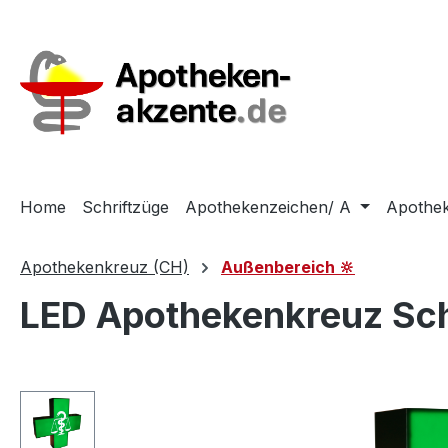
m Hauptinhalt springen
Zur Suche springen
Zur Hauptnavigation springen
Home
Schriftzüge
Apothekenzeichen/ A
Apothek
Apothekenkreuz (CH)
Außenbereich 🔆
LED Apothekenkreuz Sc
Bildergalerie überspringen