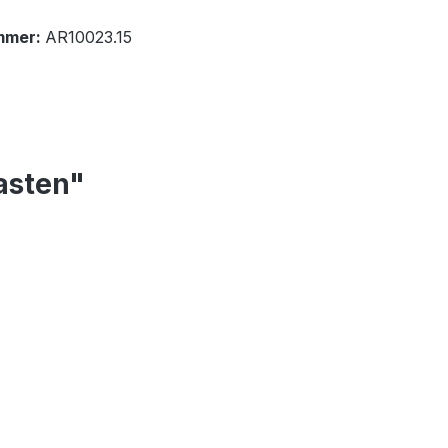
mmer:
AR10023.15
asten"