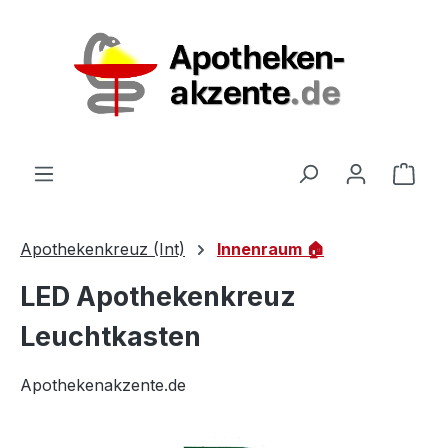
Zum Hauptinhalt springen
Ware
Apothekenkreuz (Int)
Innenraum 🏠
LED Apothekenkreuz
Leuchtkasten
Apothekenakzente.de
Bildergalerie überspringen