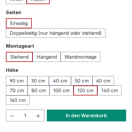
auswählen
Seiten
Einseitig
Doppelseitig (nur hängend oder stehend)
auswählen
Montageart
Stehend
Hängend
Wandmontage
auswählen
Höhe
90 cm
30 cm
40 cm
50 cm
60 cm
70 cm
80 cm
100 cm
120 cm
140 cm
160 cm
Produkt Anzahl: Gib den gewünschten We
In den Warenkorb