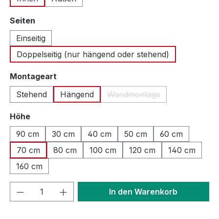
auswählen
Seiten
Einseitig
Doppelseitig (nur hängend oder stehend)
auswählen
Montageart
Stehend
Hängend
Wandmontage
(Diese Option ist zurzeit n
auswählen
Höhe
90 cm
30 cm
40 cm
50 cm
60 cm
70 cm
80 cm
100 cm
120 cm
140 cm
160 cm
Produkt Anzahl: Gib den gewünschten We
In den Warenkorb