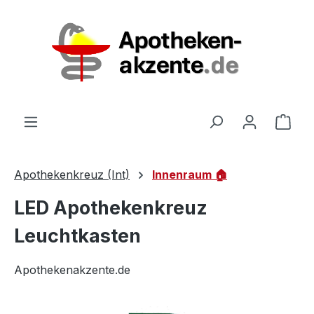
Zum Hauptinhalt springen
Ware
Apothekenkreuz (Int)
Innenraum 🏠
LED Apothekenkreuz
Leuchtkasten
Apothekenakzente.de
Bildergalerie überspringen