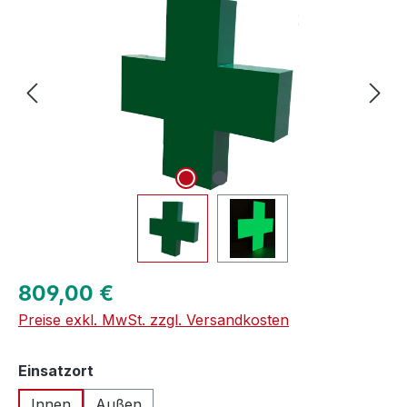
Regulärer Preis:
809,00 €
Preise exkl. MwSt. zzgl. Versandkosten
auswählen
Einsatzort
Innen
Außen