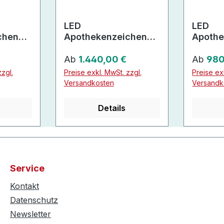
LED
LED
chen
Apothekenzeichen
Apothe
elne
und Kreuz mit Uhr
und Kr
Regulärer Preis:
Regulär
LEDs)
Ab
1.440,00 €
Ab
980
zgl.
Preise exkl. MwSt. zzgl.
Preise ex
Versandkosten
Versandk
Details
Service
Kontakt
Datenschutz
Newsletter