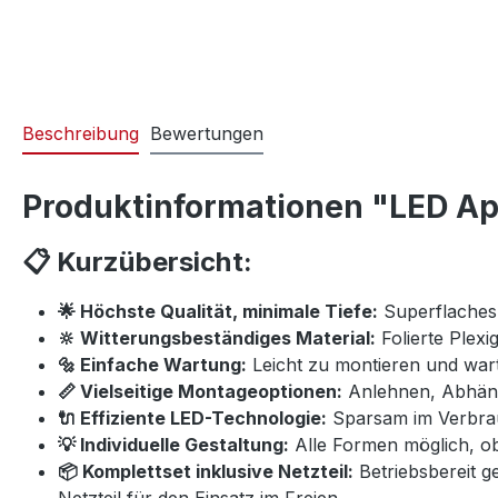
Beschreibung
Bewertungen
Produktinformationen "LED Ap
📋 Kurzübersicht:
🌟 Höchste Qualität, minimale Tiefe:
Superflaches 
🔆 Witterungsbeständiges Material:
Folierte Plexig
🔩 Einfache Wartung:
Leicht zu montieren und war
📏 Vielseitige Montageoptionen:
Anlehnen, Abhäng
🔌 Effiziente LED-Technologie:
Sparsam im Verbrau
💡 Individuelle Gestaltung:
Alle Formen möglich, o
📦 Komplettset inklusive Netzteil:
Betriebsbereit g
Netzteil für den Einsatz im Freien.