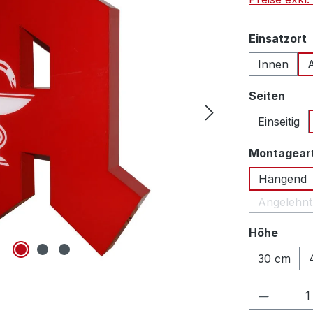
Einsatzort
Innen
ausw
Seiten
Einseitig
Montagear
Hängend
Angelehnt
auswä
Höhe
30 cm
Produkt