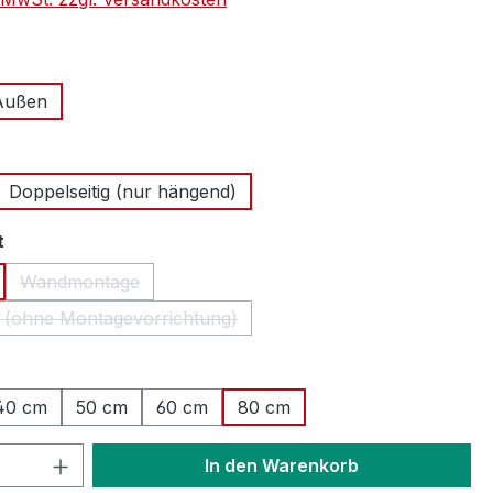
auswählen
Außen
ählen
Doppelseitig (nur hängend)
auswählen
t
Wandmontage
(Diese Option ist zurzeit nicht verfügbar.)
 (ohne Montagevorrichtung)
(Diese Option ist zurzeit nicht verfügbar.)
hlen
40 cm
50 cm
60 cm
80 cm
 Anzahl: Gib den gewünschten Wert ein 
In den Warenkorb