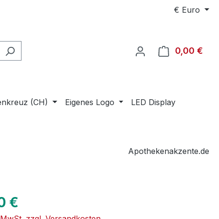
€
Euro
0,00 €
Ware
enkreuz (CH)
Eigenes Logo
LED Display
Apothekenakzente.de
eis:
0 €
. MwSt. zzgl. Versandkosten