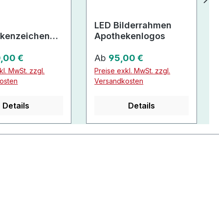
LED Bilderrahmen
kenzeichen
Apothekenlogos
euz (Einzelne
er Preis:
Regulärer Preis:
,00 €
Ab
95,00 €
kl. MwSt. zzgl.
Preise exkl. MwSt. zzgl.
osten
Versandkosten
Details
Details