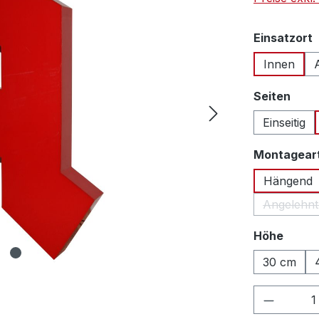
Einsatzort
Innen
ausw
Seiten
Einseitig
Montagear
Hängend
Angelehnt
auswä
Höhe
30 cm
Produkt