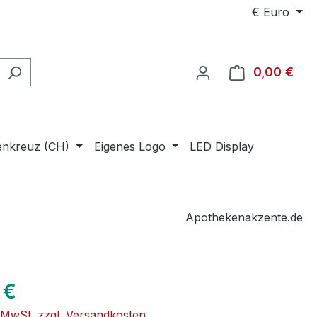
€
Euro
0,00 €
Ware
enkreuz (CH)
Eigenes Logo
LED Display
Apothekenakzente.de
eis:
 €
. MwSt. zzgl. Versandkosten