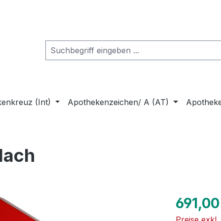
enkreuz (Int)
Apothekenzeichen/ A (AT)
Apothek
lach
Regulärer Pr
691,00
Preise exkl