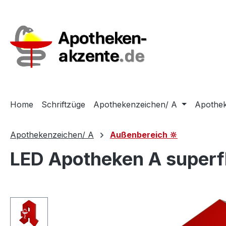
m Hauptinhalt springen
Zur Suche springen
Zur Hauptnavigation springen
Home
Schriftzüge
Apothekenzeichen/ A
Apothek
Apothekenzeichen/ A
Außenbereich 🔆
LED Apotheken A superf
Bildergalerie überspringen