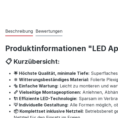
Beschreibung
Bewertungen
Produktinformationen "LED Ap
📋 Kurzübersicht:
🌟 Höchste Qualität, minimale Tiefe:
Superflaches 
🔆 Witterungsbeständiges Material:
Folierte Plexig
🔩 Einfache Wartung:
Leicht zu montieren und war
📏 Vielseitige Montageoptionen:
Anlehnen, Abhäng
🔌 Effiziente LED-Technologie:
Sparsam im Verbrau
💡 Individuelle Gestaltung:
Alle Formen möglich, o
📦 Komplettset inklusive Netzteil:
Betriebsbereit g
Netzteil für den Einsatz im Freien.