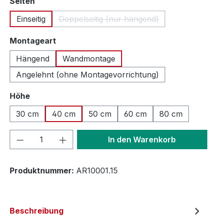
auswählen
Seiten
Einseitig
Doppelseitig (nur hängend)
(Diese Option ist zurzeit nicht ver
auswählen
Montageart
Hängend
Wandmontage
Angelehnt (ohne Montagevorrichtung)
auswählen
Höhe
30 cm
40 cm
50 cm
60 cm
80 cm
Produkt Anzahl: Gib den gewünschten We
In den Warenkorb
Produktnummer:
AR10001.15
Beschreibung