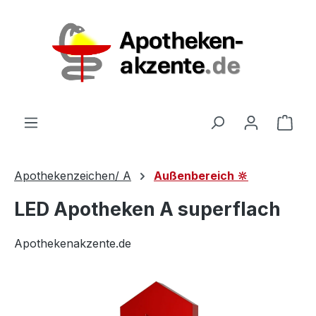
Zum Hauptinhalt springen
Ware
Apothekenzeichen/ A
Außenbereich 🔆
LED Apotheken A superflach
Apothekenakzente.de
Bildergalerie überspringen