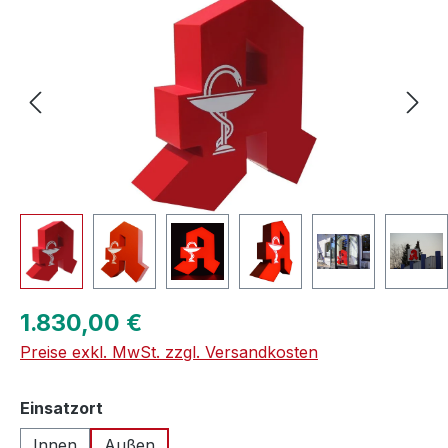
Regulärer Preis:
1.830,00 €
Preise exkl. MwSt. zzgl. Versandkosten
auswählen
Einsatzort
Innen
Außen