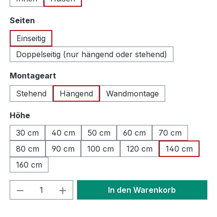
auswählen
Seiten
Einseitig
Doppelseitig (nur hängend oder stehend)
auswählen
Montageart
Stehend
Hängend
Wandmontage
auswählen
Höhe
30 cm
40 cm
50 cm
60 cm
70 cm
80 cm
90 cm
100 cm
120 cm
140 cm
160 cm
Produkt Anzahl: Gib den gewünschten We
In den Warenkorb