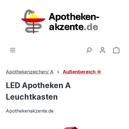
Zum Hauptinhalt springen
Ware
Apothekenzeichen/ A
Außenbereich 🔆
LED Apotheken A
Leuchtkasten
Apothekenakzente.de
Bildergalerie überspringen