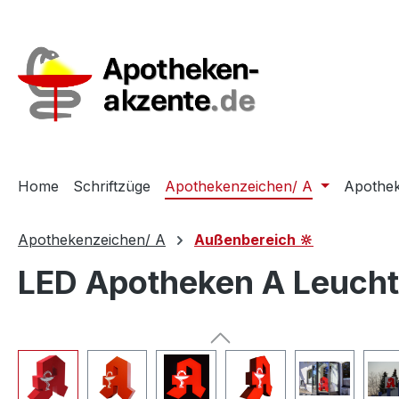
m Hauptinhalt springen
Zur Suche springen
Zur Hauptnavigation springen
Home
Schriftzüge
Apothekenzeichen/ A
Apothek
Apothekenzeichen/ A
Außenbereich 🔆
LED Apotheken A Leuch
Bildergalerie überspringen