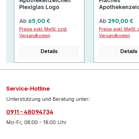
Apothekenzeichen
Flaches
Plexiglas Logo
Apothekenzei
mit 3D-Effekt
Regulärer Preis:
Regulärer Preis:
Ab
65,00 €
Ab
290,00 €
Preise exkl. MwSt. zzgl.
Preise exkl. MwSt. z
Versandkosten
Versandkosten
Details
Details
Service-Hotline
Unterstützung und Beratung unter:
0911 - 48094734
Mo-Fr, 08:00 - 18:00 Uhr