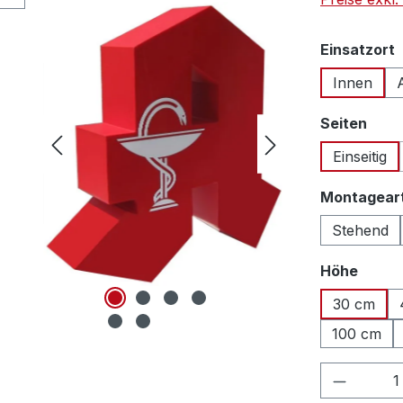
Einsatzort
Innen
ausw
Seiten
Einseitig
Montagear
Stehend
auswä
Höhe
30 cm
100 cm
Produkt