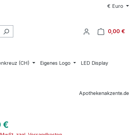
€
Euro
0,00 €
Ware
enkreuz (CH)
Eigenes Logo
LED Display
Apothekenakzente.de
eis:
 €
. MwSt. zzgl. Versandkosten