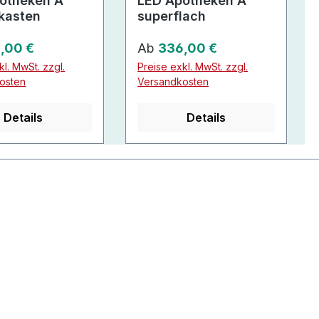
otheken A
LED Apotheken A
kasten
superflach
er Preis:
Regulärer Preis:
,00 €
Ab
336,00 €
kl. MwSt. zzgl.
Preise exkl. MwSt. zzgl.
osten
Versandkosten
Details
Details