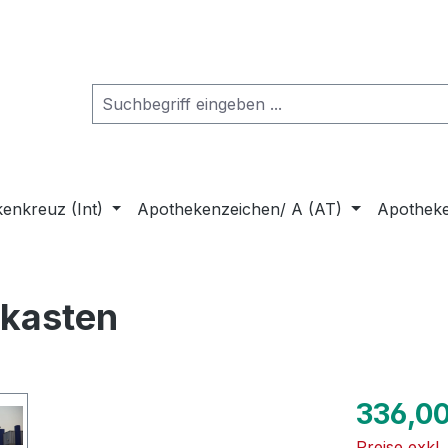
enkreuz (Int)
Apothekenzeichen/ A (AT)
Apothek
tkasten
Regulärer Pr
336,00
Preise exkl