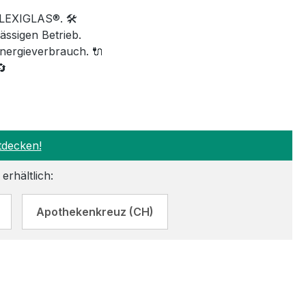
LEXIGLAS®. 🛠️
ssigen Betrieb.
nergieverbrauch. 🔌
🔄
tdecken!
erhältlich:
Apothekenkreuz (CH)