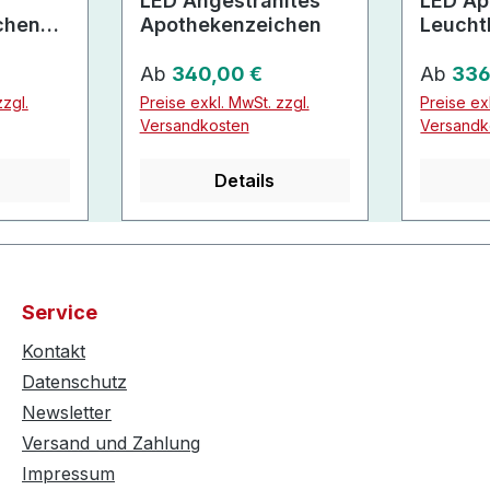
LED Angestrahltes
LED Ap
chen
Apothekenzeichen
Leucht
Regulärer Preis:
Regulär
Ab
340,00 €
Ab
336
zgl.
Preise exkl. MwSt. zzgl.
Preise ex
Versandkosten
Versandk
Details
Service
Kontakt
Datenschutz
Newsletter
Versand und Zahlung
Impressum