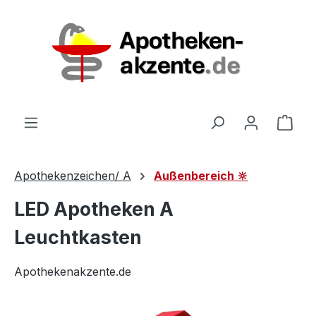
Zum Hauptinhalt springen
Ware
Apothekenzeichen/ A
Außenbereich 🔆
LED Apotheken A
Leuchtkasten
Apothekenakzente.de
Bildergalerie überspringen