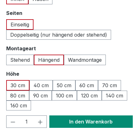
auswählen
Seiten
Einseitig
Doppelseitig (nur hängend oder stehend)
auswählen
Montageart
Stehend
Hängend
Wandmontage
auswählen
Höhe
30 cm
40 cm
50 cm
60 cm
70 cm
80 cm
90 cm
100 cm
120 cm
140 cm
160 cm
Produkt Anzahl: Gib den gewünschten We
In den Warenkorb