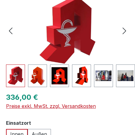
Regulärer Preis:
336,00 €
Preise exkl. MwSt. zzgl. Versandkosten
auswählen
Einsatzort
Innen
Außen