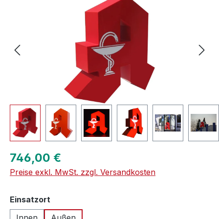
Regulärer Preis:
746,00 €
Preise exkl. MwSt. zzgl. Versandkosten
auswählen
Einsatzort
Innen
Außen