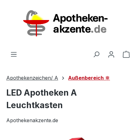
Zum Hauptinhalt springen
Ware
Apothekenzeichen/ A
Außenbereich 🔆
LED Apotheken A
Leuchtkasten
Apothekenakzente.de
Bildergalerie überspringen