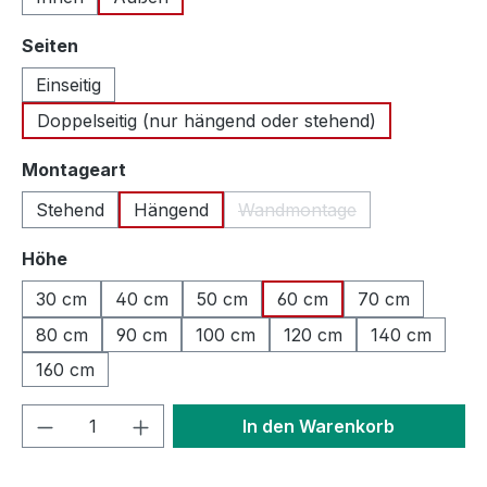
auswählen
Seiten
Einseitig
Doppelseitig (nur hängend oder stehend)
auswählen
Montageart
Stehend
Hängend
Wandmontage
(Diese Option ist zurzeit n
auswählen
Höhe
30 cm
40 cm
50 cm
60 cm
70 cm
80 cm
90 cm
100 cm
120 cm
140 cm
160 cm
Produkt Anzahl: Gib den gewünschten We
In den Warenkorb