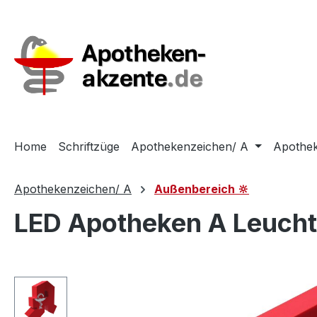
m Hauptinhalt springen
Zur Suche springen
Zur Hauptnavigation springen
Home
Schriftzüge
Apothekenzeichen/ A
Apothek
Apothekenzeichen/ A
Außenbereich 🔆
LED Apotheken A Leuch
Bildergalerie überspringen