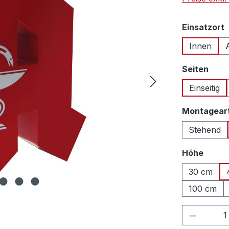
Einsatzort
Innen
ausw
Seiten
Einseitig
Montagear
Stehend
auswä
Höhe
30 cm
100 cm
Produkt