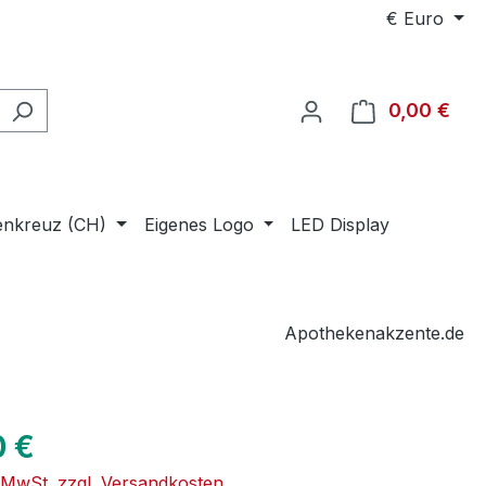
€
Euro
0,00 €
Ware
enkreuz (CH)
Eigenes Logo
LED Display
Apothekenakzente.de
eis:
0 €
. MwSt. zzgl. Versandkosten