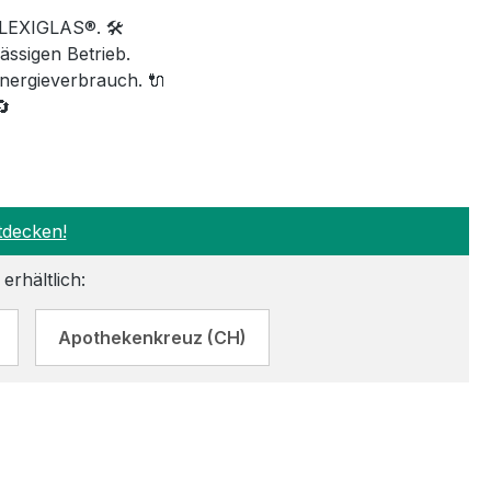
LEXIGLAS®. 🛠️
ssigen Betrieb.
nergieverbrauch. 🔌
🔄
tdecken!
erhältlich:
Apothekenkreuz (CH)