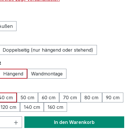
auswählen
Außen
ählen
Doppelseitig (nur hängend oder stehend)
auswählen
t
Hängend
Wandmontage
hlen
40 cm
50 cm
60 cm
70 cm
80 cm
90 cm
120 cm
140 cm
160 cm
 Anzahl: Gib den gewünschten Wert ein 
In den Warenkorb