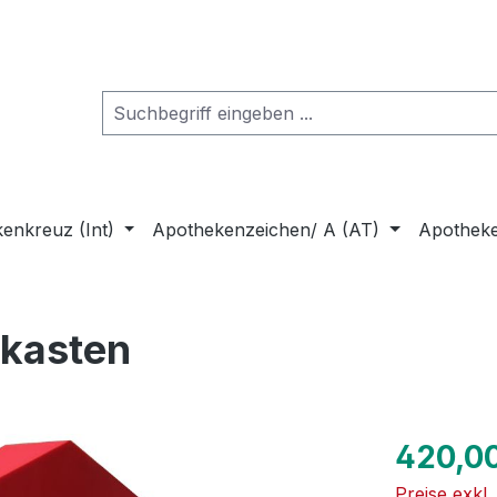
enkreuz (Int)
Apothekenzeichen/ A (AT)
Apothek
tkasten
Regulärer Pr
420,0
Preise exkl