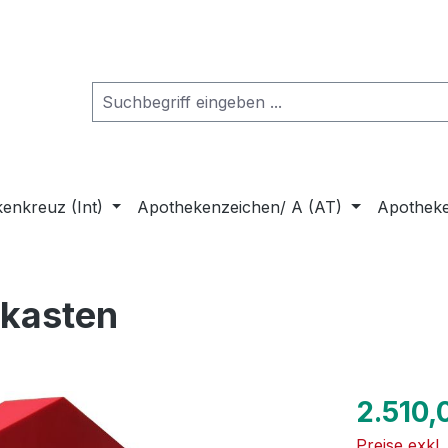
enkreuz (Int)
Apothekenzeichen/ A (AT)
Apothek
tkasten
Regulärer Pr
2.510,
Preise exkl