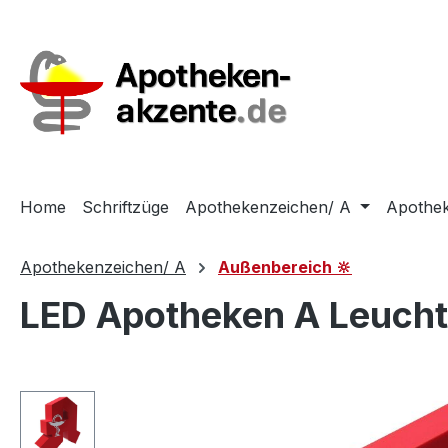
m Hauptinhalt springen
Zur Suche springen
Zur Hauptnavigation springen
Home
Schriftzüge
Apothekenzeichen/ A
Apothek
Apothekenzeichen/ A
Außenbereich 🔆
LED Apotheken A Leuch
Bildergalerie überspringen