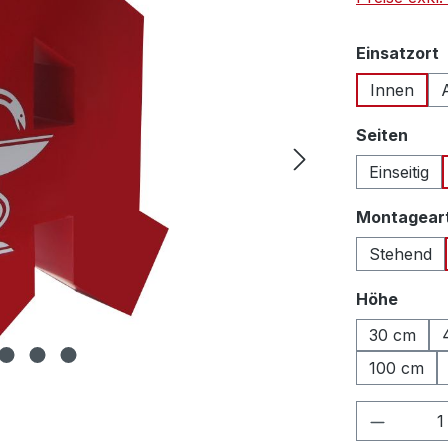
Einsatzort
Innen
ausw
Seiten
Einseitig
Montagear
Stehend
auswä
Höhe
30 cm
100 cm
Produkt