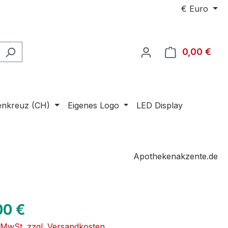
€
Euro
0,00 €
Ware
enkreuz (CH)
Eigenes Logo
LED Display
Apothekenakzente.de
eis:
00 €
. MwSt. zzgl. Versandkosten