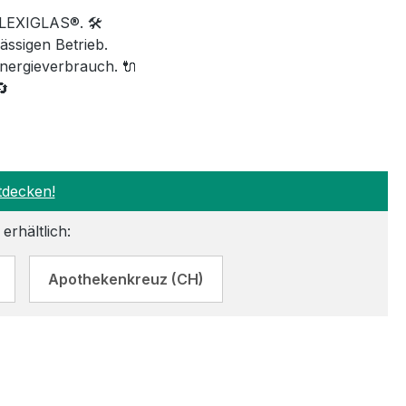
LEXIGLAS®. 🛠️
ssigen Betrieb.
nergieverbrauch. 🔌
🔄
tdecken!
erhältlich:
Apothekenkreuz (CH)