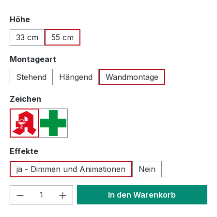
auswählen
Höhe
33 cm
55 cm
auswählen
Montageart
Stehend
Hängend
Wandmontage
auswählen
Zeichen
Apotheken A (Deutschland)
Apothekenkreuz (International)
auswählen
Effekte
ja - Dimmen und Animationen
Nein
Produkt Anzahl: Gib den gewünschten We
In den Warenkorb