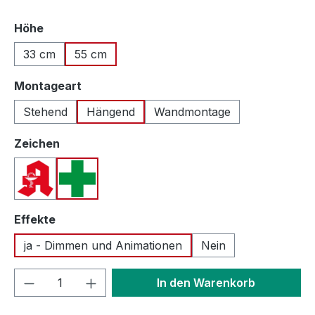
auswählen
Höhe
33 cm
55 cm
auswählen
Montageart
Stehend
Hängend
Wandmontage
auswählen
Zeichen
Apotheken A (Deutschland)
Apothekenkreuz (International)
auswählen
Effekte
ja - Dimmen und Animationen
Nein
Produkt Anzahl: Gib den gewünschten We
In den Warenkorb