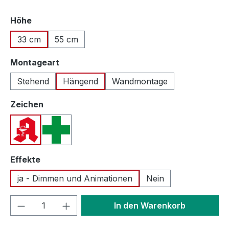
auswählen
Höhe
33 cm
55 cm
auswählen
Montageart
Stehend
Hängend
Wandmontage
auswählen
Zeichen
Apotheken A (Deutschland)
Apothekenkreuz (International)
auswählen
Effekte
ja - Dimmen und Animationen
Nein
Produkt Anzahl: Gib den gewünschten We
In den Warenkorb