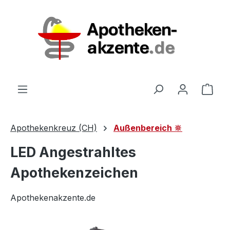
Zum Hauptinhalt springen
Ware
Apothekenkreuz (CH)
Außenbereich 🔆
LED Angestrahltes
Apothekenzeichen
Apothekenakzente.de
Bildergalerie überspringen