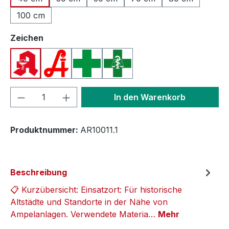
100 cm
auswählen
Zeichen
Apotheken A (Deutschland)
Apotheken A (Österreich)
Apothekenkreuz (International)
Apothekenkreuz (Schweiz)
Produkt Anzahl: Gib den gewünschten We
In den Warenkorb
Produktnummer:
AR10011.1
Beschreibung
📋 Kurzübersicht: Einsatzort: Für historische
Altstädte und Standorte in der Nähe von
Ampelanlagen. Verwendete Materia…
Mehr