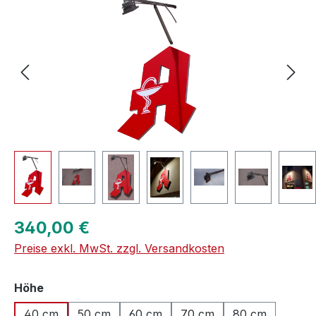
Regulärer Preis:
340,00 €
Preise exkl. MwSt. zzgl. Versandkosten
auswählen
Höhe
40 cm
50 cm
60 cm
70 cm
80 cm