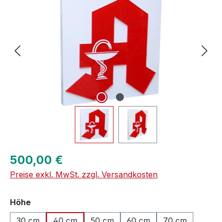
Regulärer Preis:
500,00 €
Preise exkl. MwSt. zzgl. Versandkosten
auswählen
Höhe
30 cm
40 cm
50 cm
60 cm
70 cm