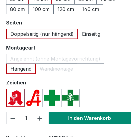
80 cm
100 cm
120 cm
140 cm
auswählen
Seiten
Doppelseitig (nur hängend)
Einseitig
auswählen
Montageart
Angelehnt (ohne Montagevorrichtung)
(Diese Option ist zurzeit nicht verfügbar.
Hängend
Wandmontage
(Diese Option ist zurzeit nicht verfügbar.
auswählen
Zeichen
Apotheken A (Deutschland)
Apotheken A (Österreich)
Apothekenkreuz (International)
Apothekenkreuz (Schweiz)
Produkt Anzahl: Gib den gewünschten We
In den Warenkorb