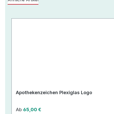
Produktgalerie überspringen
Apothekenzeichen Plexiglas Logo
Regulärer Preis:
Ab
65,00 €