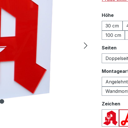
auswä
Höhe
30 cm
100 cm
ausw
Seiten
Doppelsei
Montagear
Angelehnt
Wandmon
au
Zeichen
Apothek