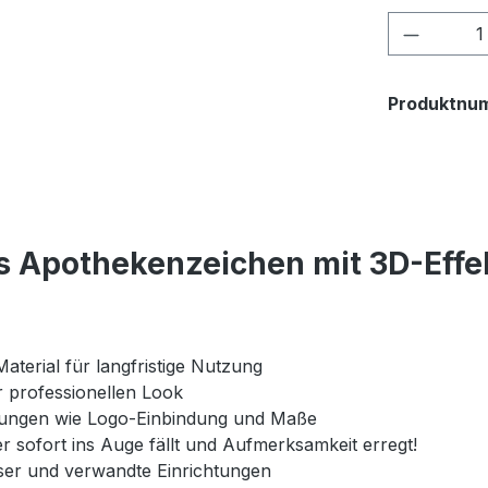
Produkt
Produktnu
s Apothekenzeichen mit 3D-Effe
aterial für langfristige Nutzung
professionellen Look
ssungen wie Logo-Einbindung und Maße
r sofort ins Auge fällt und Aufmerksamkeit erregt!
er und verwandte Einrichtungen