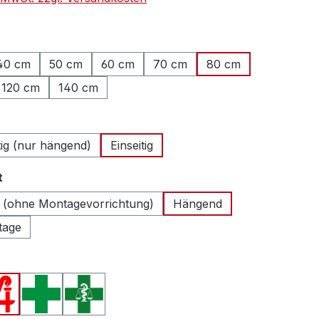
hlen
40 cm
50 cm
60 cm
70 cm
80 cm
120 cm
140 cm
ählen
tig (nur hängend)
Einseitig
auswählen
t
 (ohne Montagevorrichtung)
Hängend
tage
swählen
en A (Deutschland)
Apotheken A (Österreich)
Apothekenkreuz (International)
Apothekenkreuz (Schweiz)