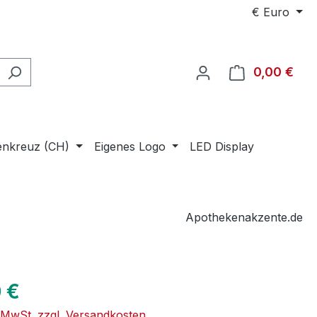
€
Euro
0,00 €
Ware
enkreuz (CH)
Eigenes Logo
LED Display
Apothekenakzente.de
eis:
 €
. MwSt. zzgl. Versandkosten