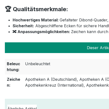
🏆 Qualitätsmerkmale:
Hochwertiges Material:
Gefalteter Dibond-Quader,
Sicherheit:
Abgeschliffene Ecken für sichere Han
🔀 Anpassungsmöglichkeiten:
Zeichen kann durch
Dieser Artik
Beleuc
Unbeleuchtet
htung:
Zeiche
Apotheken A (Deutschland), Apotheken A (Ös
n:
Apothekenkreuz (International), Apothekenk
Ähnliche Artikel