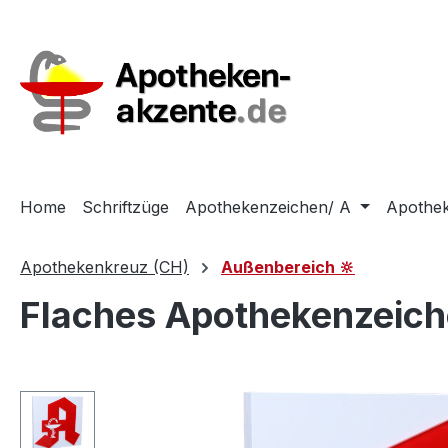
m Hauptinhalt springen
Zur Suche springen
Zur Hauptnavigation springen
Home
Schriftzüge
Apothekenzeichen/ A
Apothek
Apothekenkreuz (CH)
Außenbereich 🔆
Flaches Apothekenzeich
Bildergalerie überspringen