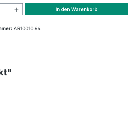
 Anzahl: Gib den gewünschten Wert ein 
In den Warenkorb
mmer:
AR10010.64
kt"